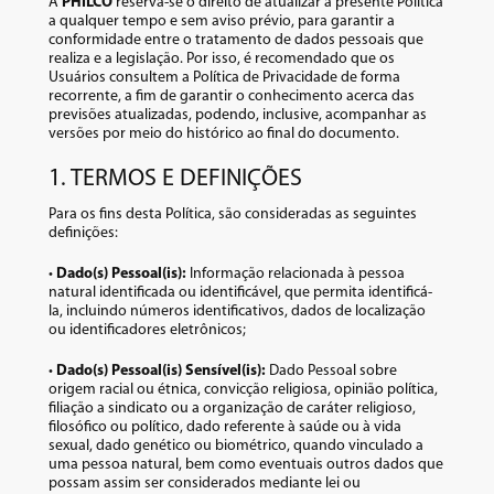
A
PHILCO
reserva-se o direito de atualizar a presente Política
a qualquer tempo e sem aviso prévio, para garantir a
conformidade entre o tratamento de dados pessoais que
realiza e a legislação. Por isso, é recomendado que os
Usuários consultem a Política de Privacidade de forma
recorrente, a fim de garantir o conhecimento acerca das
previsões atualizadas, podendo, inclusive, acompanhar as
versões por meio do histórico ao final do documento.
1. TERMOS E DEFINIÇÕES
Para os fins desta Política, são consideradas as seguintes
definições:
•
Dado(s) Pessoal(is):
Informação relacionada à pessoa
natural identificada ou identificável, que permita identificá-
la, incluindo números identificativos, dados de localização
ou identificadores eletrônicos;
•
Dado(s) Pessoal(is) Sensível(is):
Dado Pessoal sobre
origem racial ou étnica, convicção religiosa, opinião política,
filiação a sindicato ou a organização de caráter religioso,
filosófico ou político, dado referente à saúde ou à vida
sexual, dado genético ou biométrico, quando vinculado a
uma pessoa natural, bem como eventuais outros dados que
possam assim ser considerados mediante lei ou