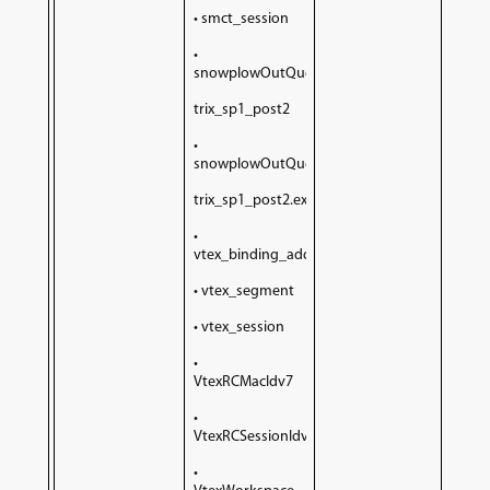
• smct_session
•
snowplowOutQueue_dynatonMa
trix_sp1_post2
•
snowplowOutQueue_dynatonMa
trix_sp1_post2.expires
•
vtex_binding_address
• vtex_segment
• vtex_session
•
VtexRCMacIdv7
•
VtexRCSessionIdv7
•