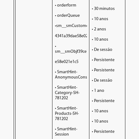
• orderform
• 30 minutos
• orderQueue
• 10 anos
•sm__smCustomerInfo_f39ce7c28d3c
• 2 anos
4341a39dae58e021e1c5
• 10 anos
•
• De sessão
sm__smObjf39ce7c28d3c4341a39da
• Persistente
e58e021e1c5
• Persistente
• SmartHint-
AnonymousConsumer
• De sessão
• SmartHint-
• 1 ano
Category-SH-
781202
• Persistente
• SmartHint-
• 10 anos
Products-SH-
781202
• 10 anos
• SmartHint-
• Persistente
Session