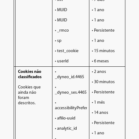
• MUID
• 1 ano
• MUID
• 1 ano
• _rmco
• Persistente
• sp
• 1 ano
• test_cookie
• 15 minutos
• userId
• 6 meses
Cookies não
•
• 2 anos
classificados
_dyneo_id.4465
• 30 minutos
Cookies que
•
• Persistente
ainda não
_dyneo_ses.4465
foram
• 1 mês
•
descritos.
accessibilityPreferences
• 14 anos
• afilio-uuid
• Persistente
• analytic_id
• 1 ano
•