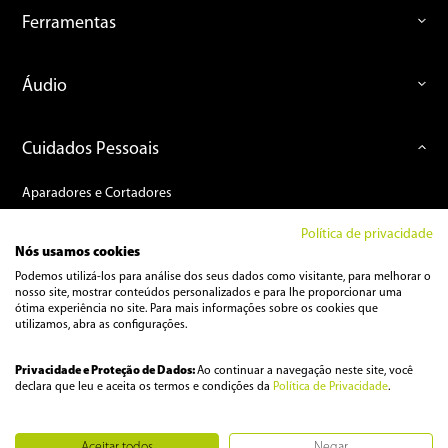
Ferramentas
Áudio
Cuidados Pessoais
Aparadores e Cortadores
Barbeadores
Política de privacidade
Escovas e Cacheadores
Nós usamos cookies
Depiladores
Podemos utilizá-los para análise dos seus dados como visitante, para melhorar o
nosso site, mostrar conteúdos personalizados e para lhe proporcionar uma
Kit Cuidados Pessoais
ótima experiência no site. Para mais informações sobre os cookies que
utilizamos, abra as configurações.
Pranchas
Secadores de Cabelo
Privacidade e Proteção de Dados:
Ao continuar a navegação neste site, você
declara que leu e aceita os termos e condições da
Política de Privacidade
.
Aceitar todos
Negar