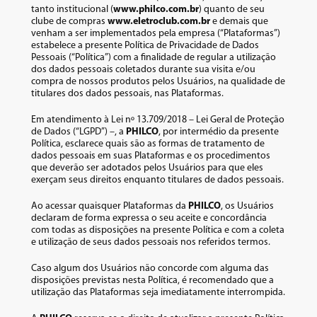
tanto institucional (
www.philco.com.br
) quanto de seu
clube de compras
www.eletroclub.com.br
e demais que
8
º
12000
venham a ser implementados pela empresa (“Plataformas”)
estabelece a presente Política de Privacidade de Dados
9
º
geladeira
Pessoais (“Política”) com a finalidade de regular a utilização
dos dados pessoais coletados durante sua visita e/ou
compra de nossos produtos pelos Usuários, na qualidade de
10
º
inverter
titulares dos dados pessoais, nas Plataformas.
Em atendimento à Lei nº 13.709/2018 – Lei Geral de Proteção
de Dados (“LGPD”) –, a
PHILCO
, por intermédio da presente
Política, esclarece quais são as formas de tratamento de
dados pessoais em suas Plataformas e os procedimentos
que deverão ser adotados pelos Usuários para que eles
exerçam seus direitos enquanto titulares de dados pessoais.
Ao acessar quaisquer Plataformas da
PHILCO
, os Usuários
declaram de forma expressa o seu aceite e concordância
com todas as disposições na presente Política e com a coleta
e utilização de seus dados pessoais nos referidos termos.
Caso algum dos Usuários não concorde com alguma das
disposições previstas nesta Política, é recomendado que a
utilização das Plataformas seja imediatamente interrompida.