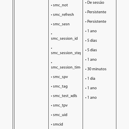
• De sessão
• smc_not
• Persistente
• smc_refresh
• Persistente
• smc_sesn
• 1 ano
•
smc_session_id
• 5 dias
•
• 5 dias
smc_session_step
• 1 ano
•
smc_session_time
• 30 minutos
• smc_spv
• 1 dia
• smc_tag
• 1 ano
• smc_test_xdls
• 1 ano
• smc_tpv
• smc_uid
• smcid