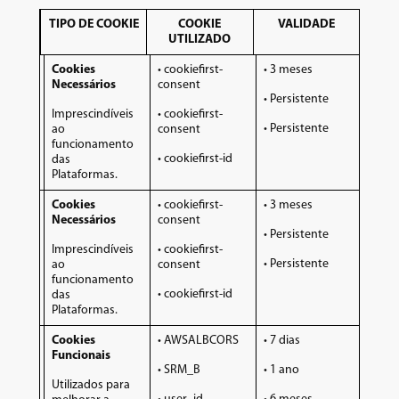
TIPO DE COOKIE
COOKIE
VALIDADE
UTILIZADO
Cookies
• cookiefirst-
• 3 meses
Necessários
consent
• Persistente
Imprescindíveis
• cookiefirst-
• Persistente
ao
consent
funcionamento
• cookiefirst-id
das
Plataformas.
Cookies
• cookiefirst-
• 3 meses
Necessários
consent
• Persistente
Imprescindíveis
• cookiefirst-
• Persistente
ao
consent
funcionamento
• cookiefirst-id
das
Plataformas.
Cookies
• AWSALBCORS
• 7 dias
Funcionais
• SRM_B
• 1 ano
Utilizados para