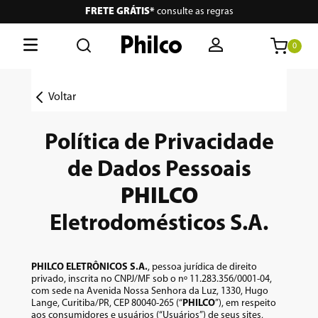
FRETE GRÁTIS*
consulte as regras
0
O que está buscando hoje?
Voltar
Termos mais buscados
Política de Privacidade
1
º
lava seca
de Dados Pessoais
2
º
philco
PHILCO
3
º
portátil
Eletrodomésticos S.A.
4
º
vertical
5
º
embutir
PHILCO ELETRÔNICOS S.A.
, pessoa jurídica de direito
privado, inscrita no CNPJ/MF sob o nº 11.283.356/0001-04,
6
º
aspiradores
com sede na Avenida Nossa Senhora da Luz, 1330, Hugo
Lange, Curitiba/PR, CEP 80040-265 (“
PHILCO
”), em respeito
aos consumidores e usuários (“Usuários”) de seus sites,
7
º
air fryer