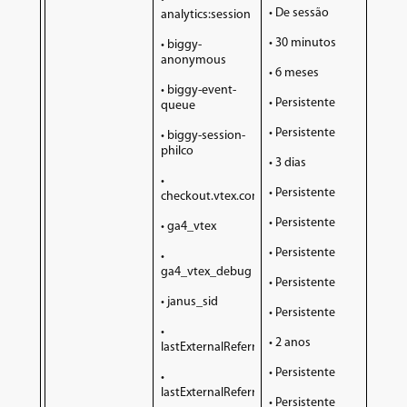
• De sessão
analytics:session
• 30 minutos
• biggy-
anonymous
• 6 meses
• biggy-event-
• Persistente
queue
• Persistente
• biggy-session-
philco
• 3 dias
•
• Persistente
checkout.vtex.com
• Persistente
• ga4_vtex
• Persistente
•
ga4_vtex_debug
• Persistente
• janus_sid
• Persistente
•
• 2 anos
lastExternalReferrer
• Persistente
•
lastExternalReferrerTime
• Persistente