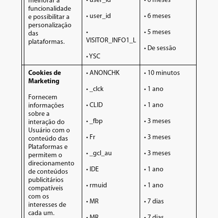
• user_id
• 6 meses
melhorar a
funcionalidade
• user_id
• 6 meses
e possibilitar a
personalização
•
• 5 meses
das
VISITOR_INFO1_LIVE
plataformas.
• De sessão
• YSC
Cookies de
• ANONCHK
• 10 minutos
Marketing
• _clck
• 1 ano
Fornecem
• CLID
• 1 ano
informações
sobre a
• _fbp
• 3 meses
interação do
Usuário com o
• Fr
• 3 meses
conteúdo das
Plataformas e
• _gcl_au
• 3 meses
permitem o
direcionamento
• IDE
• 1 ano
de conteúdos
publicitários
• rmuid
• 1 ano
compatíveis
com os
• MR
• 7 dias
interesses de
cada um.
• MR
• 7 dias