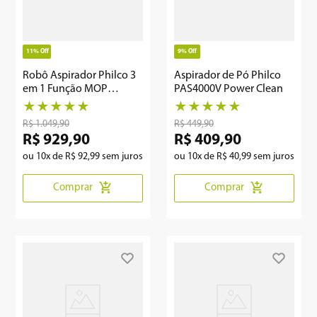
11%
Off
9%
Off
Robô Aspirador Philco 3
Aspirador de Pó Philco
em 1 Função MOP
PAS4000V Power Clean
PAS26P
★
★
★
★
★
★
★
★
★
★
R$
1
.
049
,
90
R$
449
,
90
R$
929
,
90
R$
409
,
90
ou
10
x de
R$
92
,
99
sem juros
ou
10
x de
R$
40
,
99
sem juros
Comprar
Comprar