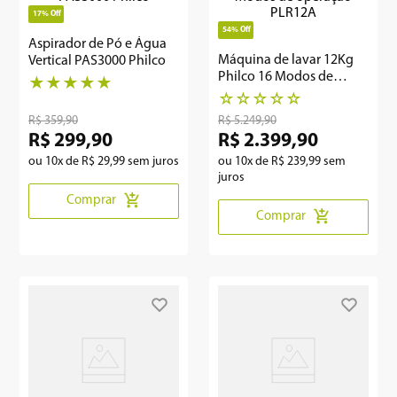
17%
Off
54%
Off
Aspirador de Pó e Água
Máquina de lavar 12Kg
Vertical PAS3000 Philco
Philco 16 Modos de
★
★
★
★
★
operação PLR12A
☆
☆
☆
☆
☆
R$
359
,
90
R$
5
.
249
,
90
R$
299
,
90
R$
2
.
399
,
90
ou
10
x de
R$
29
,
99
sem juros
ou
10
x de
R$
239
,
99
sem
juros
Comprar
Comprar