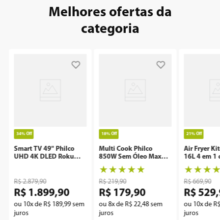
Melhores ofertas da
categoria
34%
Off
18%
Off
21%
Off
Smart TV 49" Philco
Multi Cook Philco
Air Fryer Ki
UHD 4K DLED Roku
850W Sem Óleo Maxx
16L 4 em 1 
P49CRA
Clean
Rotisserie 
★
★
★
★
★
★
★
★
R$
2
.
879
,
90
R$
219
,
90
R$
669
,
90
R$
1
.
899
,
90
R$
179
,
90
R$
529
,
ou
10
x de
R$
189
,
99
sem
ou
8
x de
R$
22
,
48
sem
ou
10
x de
R
juros
juros
juros