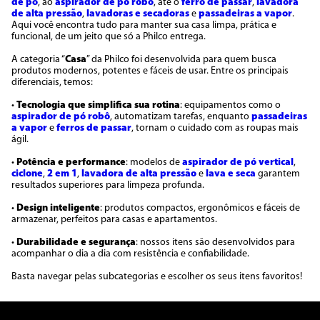
de pó
, ao
aspirador de pó robô
, até o
ferro de passar
,
lavadora
de alta pressão
,
lavadoras e secadoras
e
passadeiras a vapor
.
Aqui você encontra tudo para manter sua casa limpa, prática e
funcional, de um jeito que só a Philco entrega.
A categoria “
Casa
” da Philco foi desenvolvida para quem busca
produtos modernos, potentes e fáceis de usar. Entre os principais
diferenciais, temos:
•
Tecnologia que simplifica sua rotina
: equipamentos como o
aspirador de pó robô
, automatizam tarefas, enquanto
passadeiras
a vapor
e
ferros de passar
, tornam o cuidado com as roupas mais
ágil.
•
Potência e performance
: modelos de
aspirador de pó vertical
,
ciclone
,
2 em 1
,
lavadora de alta pressão
e
lava e seca
garantem
resultados superiores para limpeza profunda.
•
Design inteligente
: produtos compactos, ergonômicos e fáceis de
armazenar, perfeitos para casas e apartamentos.
•
Durabilidade e segurança
: nossos itens são desenvolvidos para
acompanhar o dia a dia com resistência e confiabilidade.
Basta navegar pelas subcategorias e escolher os seus itens favoritos!