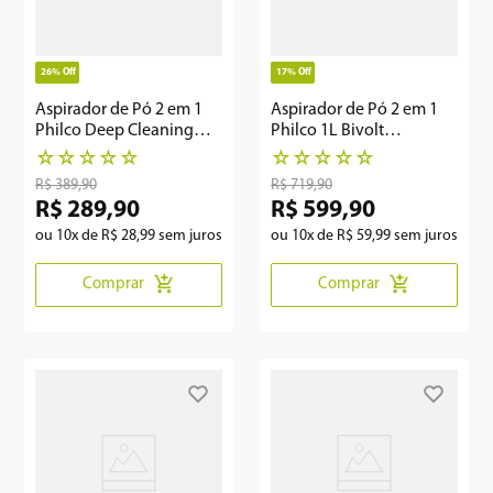
26%
Off
17%
Off
Aspirador de Pó 2 em 1
Aspirador de Pó 2 em 1
Philco Deep Cleaning
Philco 1L Bivolt
1600W PAS31
Automático PAS56
☆
☆
☆
☆
☆
☆
☆
☆
☆
☆
R$
389
,
90
R$
719
,
90
R$
289
,
90
R$
599
,
90
ou
10
x de
R$
28
,
99
sem juros
ou
10
x de
R$
59
,
99
sem juros
Comprar
Comprar