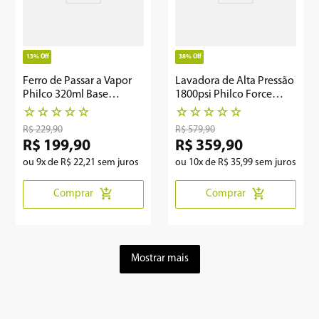
13%
Off
38%
Off
Ferro de Passar a Vapor
Lavadora de Alta Pressão
Philco 320ml Base
1800psi Philco Force
Cerâmica PFV70
1600W PLP2800
☆
☆
☆
☆
☆
☆
☆
☆
☆
☆
R$
229
,
90
R$
579
,
90
R$
199
,
90
R$
359
,
90
ou
9
x de
R$
22
,
21
sem juros
ou
10
x de
R$
35
,
99
sem juros
Comprar
Comprar
Mostrar mais