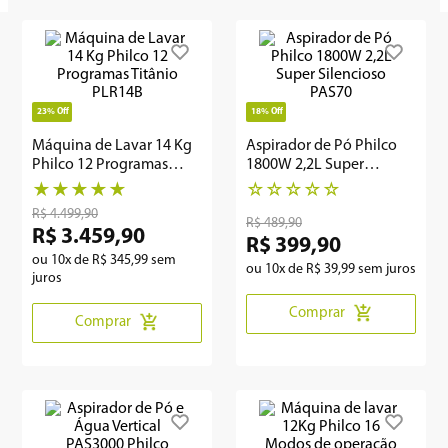
8
º
embutir
9
º
geladeira
23%
Off
18%
Off
10
º
microondas
Máquina de Lavar 14 Kg
Aspirador de Pó Philco
Philco 12 Programas
1800W 2,2L Super
Titânio PLR14B
Silencioso PAS70
★
★
★
★
★
☆
☆
☆
☆
☆
R$
4
.
499
,
90
R$
489
,
90
R$
3
.
459
,
90
R$
399
,
90
ou
10
x de
R$
345
,
99
sem
ou
10
x de
R$
39
,
99
sem juros
juros
Comprar
Comprar