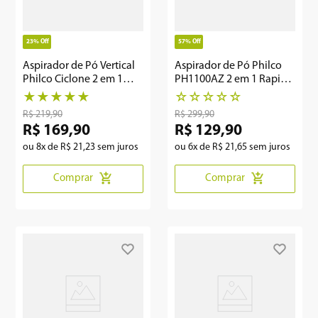
23%
Off
57%
Off
Aspirador de Pó Vertical
Aspirador de Pó Philco
Philco Ciclone 2 em 1
PH1100AZ 2 em 1 Rapid
1400W PAS1550C
Turbo 1L 1250W
★
★
★
★
★
☆
☆
☆
☆
☆
R$
219
,
90
R$
299
,
90
R$
169
,
90
R$
129
,
90
ou
8
x de
R$
21
,
23
sem juros
ou
6
x de
R$
21
,
65
sem juros
Comprar
Comprar