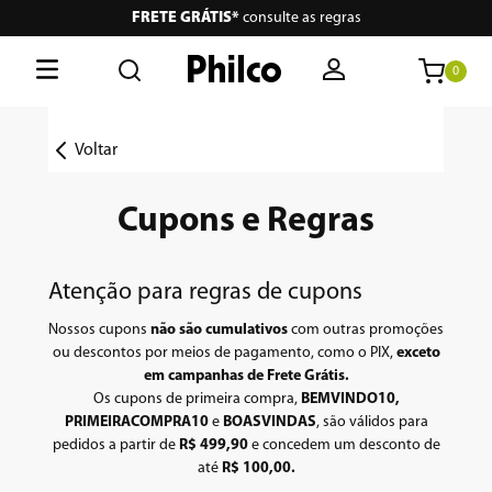
FRETE GRÁTIS*
consulte as regras
0
O que está buscando hoje?
Voltar
Termos mais buscados
Cupons e Regras
1
º
philco
2
º
lava seca
Atenção para regras de cupons
3
º
escova secadora
Nossos cupons
não são cumulativos
com outras promoções
ou descontos por meios de pagamento, como o PIX,
exceto
4
º
air fryer
em campanhas de Frete Grátis.
Os cupons de primeira compra,
BEMVINDO10,
5
º
aspiradores
PRIMEIRACOMPRA10
e
BOASVINDAS
, são válidos para
pedidos a partir de
R$ 499,90
e concedem um desconto de
6
º
portátil
até
R$ 100,00.
7
º
vertical