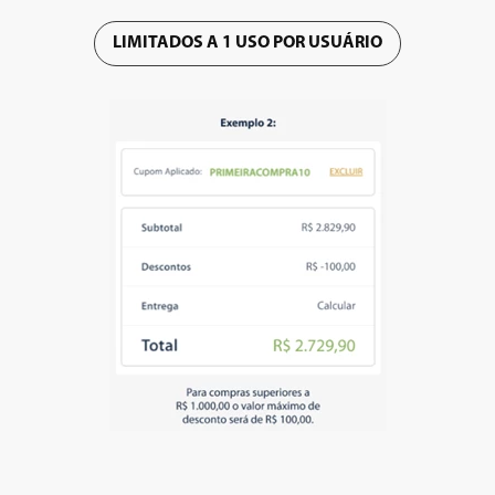
8
º
embutir
LIMITADOS A 1 USO POR USUÁRIO
9
º
geladeira
10
º
microondas