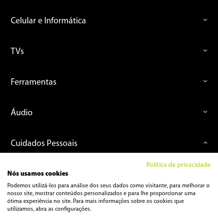
Celular e Informática
TVs
Ferramentas
Áudio
Cuidados Pessoais
Aparadores e Cortadores
Política de privacidade
Nós usamos cookies
Barbeadores
Podemos utilizá-los para análise dos seus dados como visitante, para melhorar o
Escovas e Cacheadores
nosso site, mostrar conteúdos personalizados e para lhe proporcionar uma
ótima experiência no site. Para mais informações sobre os cookies que
Depiladores
utilizamos, abra as configurações.