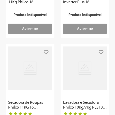
11Kg Philco 16
Inverter Plus 16
Programas Branco
Programas PLS10B
PSEC5000
Produto Indisponível
Produto Indisponível
Secadora de Roupas
Lavadora e Secadora
Philco 11KG 16
Philco 10Kg/7Kg PLS10T
Programas PSC11B
InvertPlus
★
★
★
★
★
★
★
★
★
★