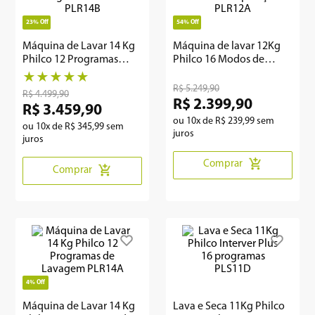
23%
Off
54%
Off
8
º
12000
Máquina de Lavar 14 Kg
Máquina de lavar 12Kg
9
º
geladeira
Philco 12 Programas
Philco 16 Modos de
Titânio PLR14B
operação PLR12A
★
★
★
★
★
10
º
inverter
R$
5
.
249
,
90
R$
4
.
499
,
90
R$
2
.
399
,
90
R$
3
.
459
,
90
ou
10
x de
R$
239
,
99
sem
ou
10
x de
R$
345
,
99
sem
juros
juros
Comprar
Comprar
4%
Off
Máquina de Lavar 14 Kg
Lava e Seca 11Kg Philco