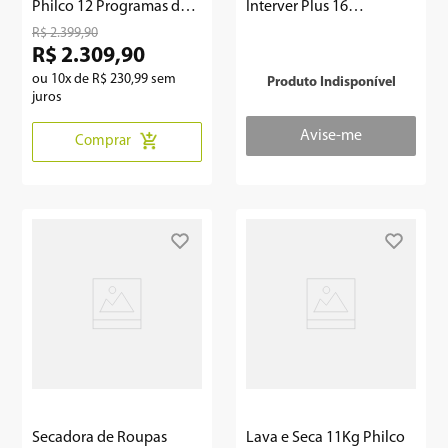
Philco 12 Programas de
Interver Plus 16
Lavagem PLR14A
programas PLS11D
R$
2
.
399
,
90
R$
2
.
309
,
90
ou
10
x de
R$
230
,
99
sem
Produto Indisponível
juros
Comprar
Secadora de Roupas
Lava e Seca 11Kg Philco