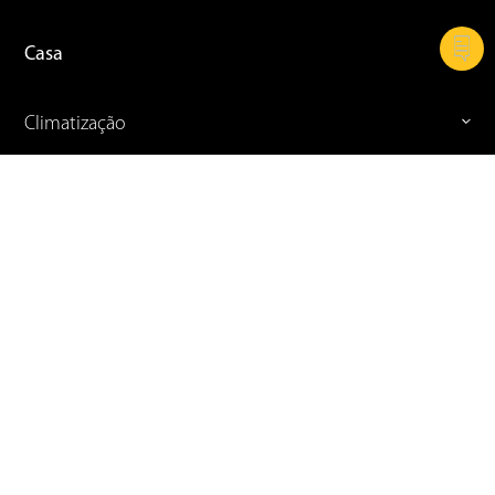
Casa
Climatização
Cozinha
Refrigeração
Celular e Informática
TVs
Ferramentas