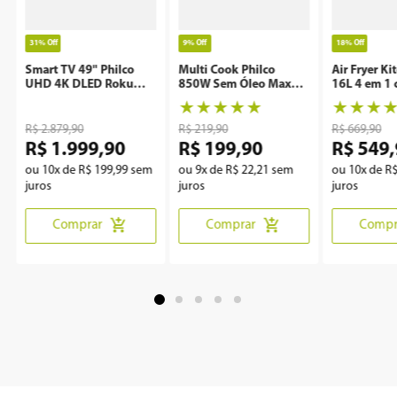
31%
Off
9%
Off
18%
Off
Smart TV 49" Philco
Multi Cook Philco
Air Fryer Ki
UHD 4K DLED Roku
850W Sem Óleo Maxx
16L 4 em 1 
P49CRA
Clean
Rotisserie 
★
★
★
★
★
★
★
★
R$
2
.
879
,
90
R$
219
,
90
R$
669
,
90
R$
1
.
999
,
90
R$
199
,
90
R$
549
,
ou
10
x de
R$
199
,
99
sem
ou
9
x de
R$
22
,
21
sem
ou
10
x de
R
juros
juros
juros
Comprar
Comprar
Compr