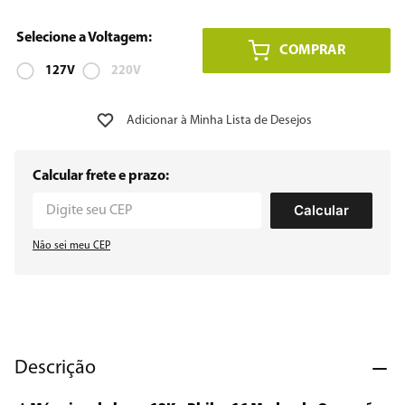
8
º
12000
COMPRAR
9
º
127V
geladeira
220V
10
º
inverter
Calcular frete e prazo:
Calcular
Não sei meu CEP
Descrição