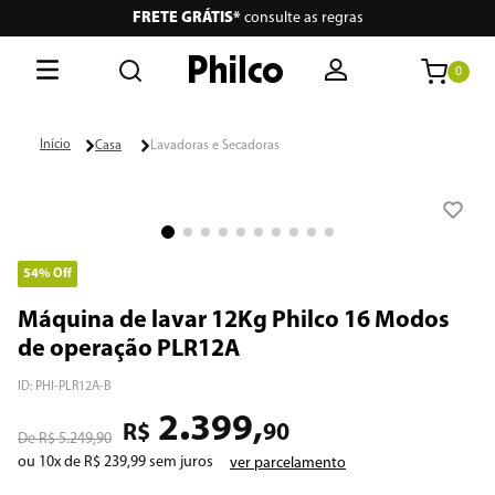
FRETE GRÁTIS*
consulte as regras
0
O que está buscando hoje?
Casa
Lavadoras e Secadoras
Termos mais buscados
1
º
lava seca
2
º
philco
54%
Off
3
º
portátil
Máquina de lavar 12Kg Philco 16 Modos
de operação PLR12A
4
º
vertical
ID
:
PHI-PLR12A-B
5
º
embutir
.
2
399
,
R$
90
R$
5
.
249
,
90
6
º
aspiradores
ou
10
x de
R$
239
,
99
sem juros
ver parcelamento
7
º
air fryer