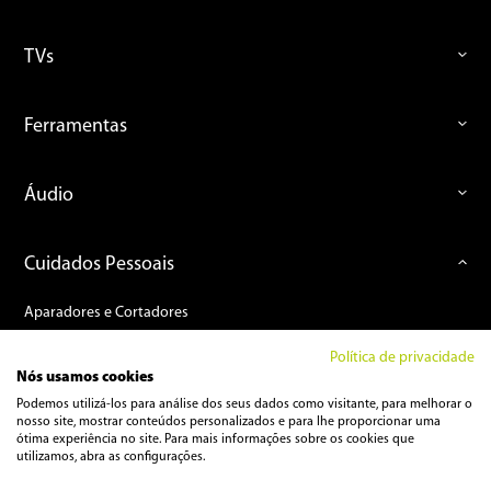
TVs
Ferramentas
Áudio
Cuidados Pessoais
Aparadores e Cortadores
Barbeadores
Política de privacidade
Escovas e Cacheadores
Nós usamos cookies
Depiladores
Podemos utilizá-los para análise dos seus dados como visitante, para melhorar o
nosso site, mostrar conteúdos personalizados e para lhe proporcionar uma
Kit Cuidados Pessoais
ótima experiência no site. Para mais informações sobre os cookies que
utilizamos, abra as configurações.
Pranchas