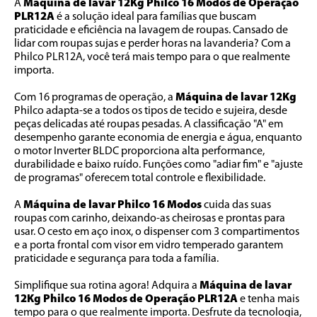
A 
Máquina de lavar 12Kg Philco 16 Modos de Operação 
PLR12A
 é a solução ideal para famílias que buscam 
praticidade e eficiência na lavagem de roupas. Cansado de 
lidar com roupas sujas e perder horas na lavanderia? Com a 
Philco PLR12A, você terá mais tempo para o que realmente 
importa.
Com 16 programas de operação, a 
Máquina de lavar 12Kg
Philco adapta-se a todos os tipos de tecido e sujeira, desde 
peças delicadas até roupas pesadas. A classificação "A" em 
desempenho garante economia de energia e água, enquanto 
o motor Inverter BLDC proporciona alta performance, 
durabilidade e baixo ruído. Funções como "adiar fim" e "ajuste 
de programas" oferecem total controle e flexibilidade.
A 
Máquina de lavar Philco 16 Modos
 cuida das suas 
roupas com carinho, deixando-as cheirosas e prontas para 
usar. O cesto em aço inox, o dispenser com 3 compartimentos 
e a porta frontal com visor em vidro temperado garantem 
praticidade e segurança para toda a família.
Simplifique sua rotina agora! Adquira a 
Máquina de lavar 
12Kg Philco 16 Modos de Operação PLR12A
 e tenha mais 
tempo para o que realmente importa. Desfrute da tecnologia, 