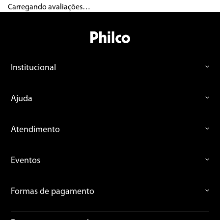
Carregando avaliações…
Título
Avalie o produto de 1 a 5 estrelas
Institucional
★
★
★
★
★
Seu nome
Ajuda
Endereço de email
Atendimento
Eventos
Escreva uma avaliação
Formas de pagamento