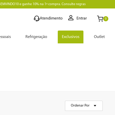
BEMVINDO10 e ganhe 10% na 1ª compra. Consulte regras
Atendimento
Entrar
0
ssoais
Refrigeração
Exclusivos
Outlet
Ordenar Por