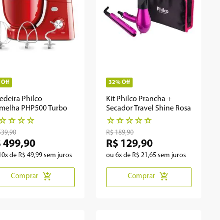
Off
32%
Off
edeira Philco
Kit Philco Prancha +
melha PHP500 Turbo
Secador Travel Shine Rosa
☆
☆
☆
☆
☆
☆
☆
☆
☆
539
,
90
R$
189
,
90
$
499
,
90
R$
129
,
90
10
x de
R$
49
,
99
sem juros
ou
6
x de
R$
21
,
65
sem juros
Comprar
Comprar