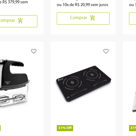
de
R$
379
,
99
sem
ou
10
x de
R$
20
,
99
sem juros
ou
Comprar
Comprar
31%
Off
31