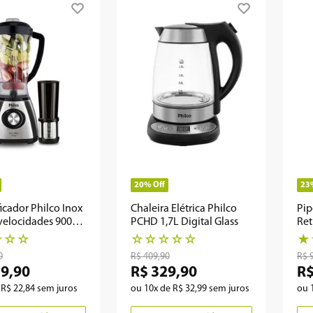
20%
Off
23
ficador Philco Inox
Chaleira Elétrica Philco
Pip
4 velocidades 900W
PCHD 1,7L Digital Glass
Ret
☆
☆
☆
☆
☆
☆
☆
☆
★
0
R$
409
,
90
R$
59
,
90
R$
329
,
90
R
e
R$
22
,
84
sem juros
ou
10
x de
R$
32
,
99
sem juros
ou