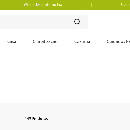
5% de desconto no Pix
Use 
?
Casa
Climatização
Cozinha
Cuidados Pe
149
Produtos