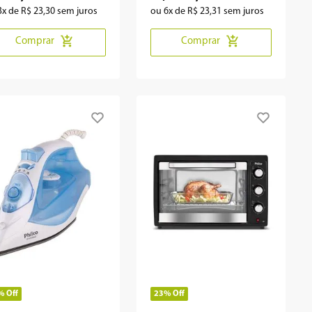
3
x de
R$
23
,
30
sem juros
ou
6
x de
R$
23
,
31
sem juros
Comprar
Comprar
%
Off
23%
Off