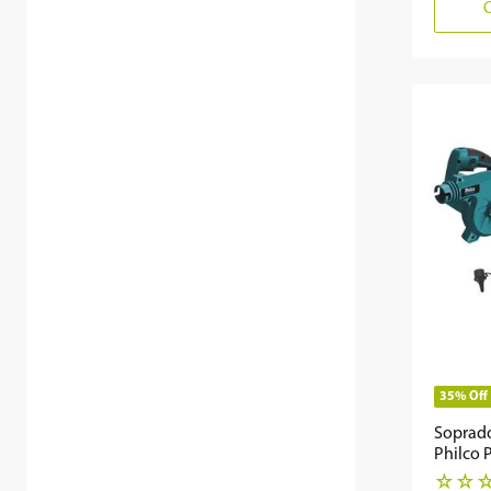
35%
Off
Soprado
Philco
16000R
☆
☆