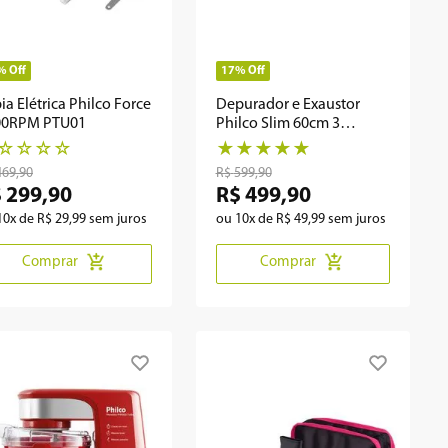
%
Off
17%
Off
ia Elétrica Philco Force
Depurador e Exaustor
00RPM PTU01
Philco Slim 60cm 3
velocidades PDR60I
☆
☆
☆
☆
★
★
★
★
★
469
,
90
R$
599
,
90
$
299
,
90
R$
499
,
90
10
x de
R$
29
,
99
sem juros
ou
10
x de
R$
49
,
99
sem juros
Comprar
Comprar