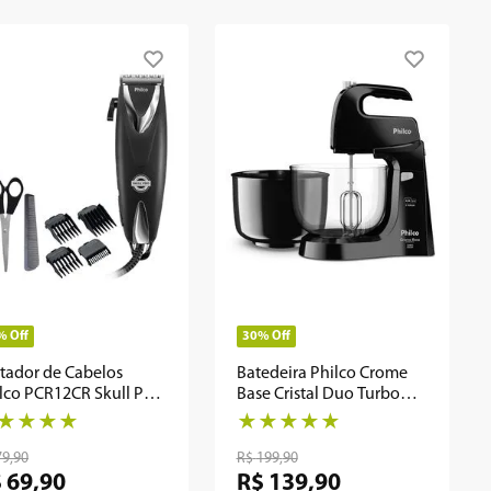
%
Off
30%
Off
tador de Cabelos
Batedeira Philco Crome
lco PCR12CR Skull Pro
Base Cristal Duo Turbo
ome 9 Em 1
Preta 550W
★
★
★
★
★
★
★
★
★
79
,
90
R$
199
,
90
$
69
,
90
R$
139
,
90