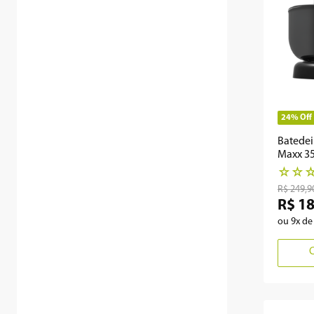
24%
Off
Batedei
Maxx 3
☆
☆
R$
249
,
9
R$
1
ou
9
x d