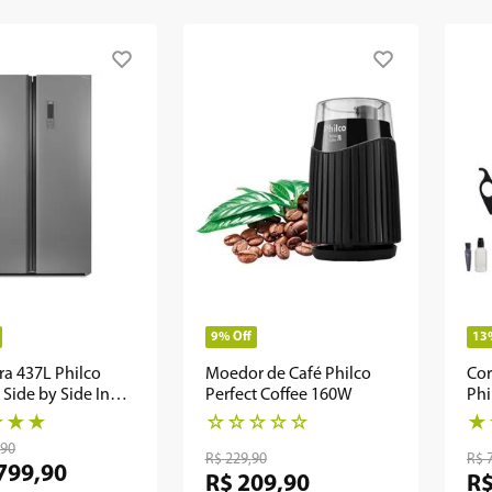
9%
Off
13
ra 437L Philco
Moedor de Café Philco
Cor
 Side by Side Inox
Perfect Coffee 160W
Phi
I
Chr
★
★
★
☆
☆
☆
☆
☆
★
90
R$
229
,
90
R$
799
,
90
R$
209
,
90
R