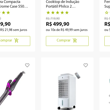
ira Compacta
Cooktop de Indução
Fer
 Crome Case 550W
Portátil Philco 2
Sup
PBT450P
queimadores PCT20P
Cer
★
★
★
★
★
★
★
★
☆
0
R$
719
,
90
R$
09
,
90
R$
499
,
90
R
e
R$
21
,
98
sem juros
ou
10
x de
R$
49
,
99
sem juros
ou
Comprar
Comprar