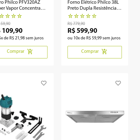
ro Philco PFV320AZ
Forno Elétrico Philco 38L
er Vapor Concentrado
Preto Dupla Resistência
âmica 240ml
PFE42P
☆
☆
☆
☆
☆
☆
☆
☆
☆
159
,
90
R$
779
,
90
$
109
,
90
R$
599
,
90
5
x de
R$
21
,
98
sem juros
ou
10
x de
R$
59
,
99
sem juros
Comprar
Comprar