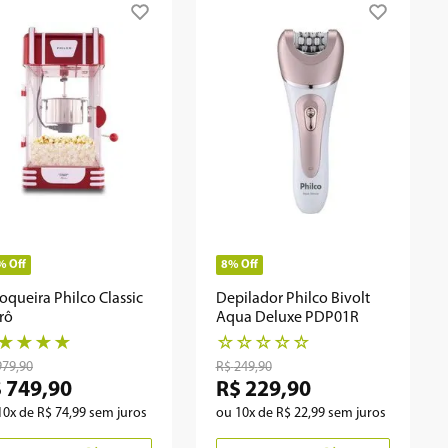
%
Off
8%
Off
oqueira Philco Classic
Depilador Philco Bivolt
rô
Aqua Deluxe PDP01R
★
★
★
★
☆
☆
☆
☆
☆
979
,
90
R$
249
,
90
$
749
,
90
R$
229
,
90
10
x de
R$
74
,
99
sem juros
ou
10
x de
R$
22
,
99
sem juros