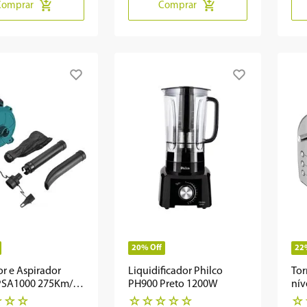
Comprar
Comprar
20%
Off
22
r e Aspirador
Liquidificador Philco
Tor
 PSA1000 275Km/h
PH900 Preto 1200W
nív
PM 830W
☆
☆
☆
☆
☆
☆
☆
☆
☆