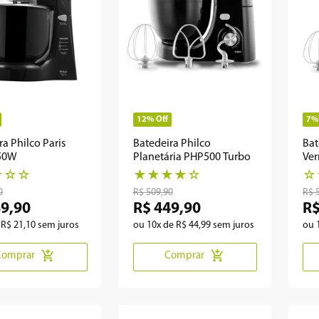
12%
Off
7%
ra Philco Paris
Batedeira Philco
Bat
50W
Planetária PHP500 Turbo
Ver
☆
☆
☆
★
★
★
★
☆
☆
0
R$
509
,
90
R$
89
,
90
R$
449
,
90
R
e
R$
21
,
10
sem juros
ou
10
x de
R$
44
,
99
sem juros
ou
Comprar
Comprar