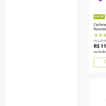
8%
Off
Cachead
Revest
220ºC 
☆
☆
R$
129
,
9
R$
1
ou
5
x d