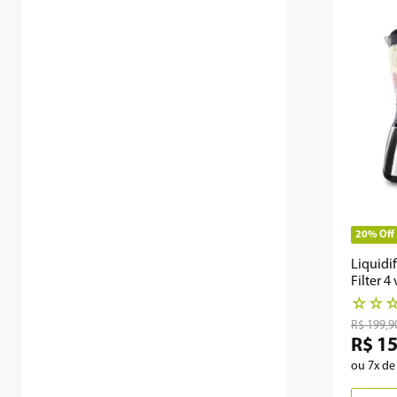
20%
Off
Liquidi
Filter 
Preto
☆
☆
R$
199
,
9
R$
1
ou
7
x d