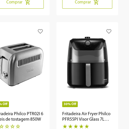
Comprar
Comprar
%
Off
30%
Off
radeira Philco PTR02I 6
Fritadeira Air Fryer Philco
eis de tostagem 850W
PFR55PI Visor Glass 7L
1800W
☆
☆
☆
☆
★
★
★
★
★