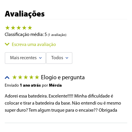
Avaliações
★
★
★
★
★
Classificação média: 5
(1 avaliação)
Escreva uma avaliação
Mais recentes
Todos
Adicionar avaliação
Elogio e pergunta
★
★
★
★
★
Título
Enviado
1 ano atrás
por
Mércia
Adorei essa batedeira. Excelente!!!!! Minha dificuldade é
colocar e tirar a batedeira da base. Não entendi ou é mesmo
Avalie o produto de 1 a 5 estrelas
super duro? Tem algum truque para o encaixe?? Obrigada
★
★
★
★
★
Seu nome