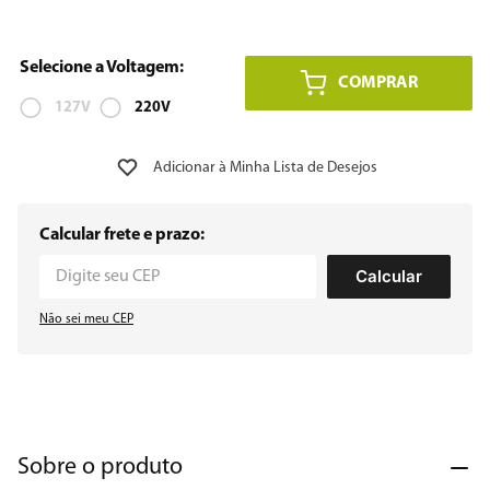
8
º
12000
COMPRAR
9
º
geladeira
127V
220V
10
º
inverter
Calcular frete e prazo:
Calcular
Não sei meu CEP
Sobre o produto