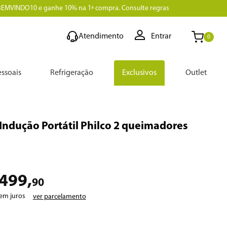
BEMVINDO10 e ganhe 10% na 1ª compra. Consulte regras
Atendimento
Entrar
0
ssoais
Refrigeração
Exclusivos
Outlet
Indução Portátil Philco 2 queimadores
499
,
90
em juros
ver parcelamento