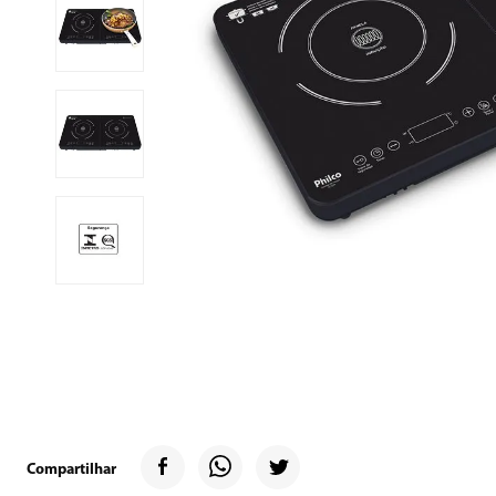
9
º
microondas
10
º
12000
Compartilhar