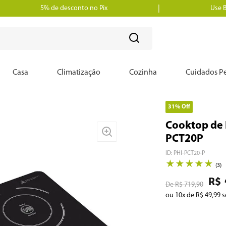
5% de desconto no Pix
Use 
?
Casa
Climatização
Cozinha
Cuidados Pe
31%
Off
Cooktop de 
PCT20P
ID
:
PHI-PCT20-P
★
★
★
★
★
(
3
)
R$
R$
719
,
90
ou
10
x de
R$
49
,
99
s