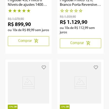
Frigobar 45L Philco 6
Frigobar Philco 121L
Níveis de ajustes 1400W
Branco Porta Reversível
PFG5P
PFGE12B
★
★
★
★
★
☆
☆
☆
☆
☆
R$
1
.
359
,
90
R$
1
.
079
,
90
R$
1
.
129
,
90
R$
899
,
90
ou
10
x de
R$
112
,
99
sem
ou
10
x de
R$
89
,
99
sem juros
juros
Comprar
Comprar
17%
Off
17%
Off