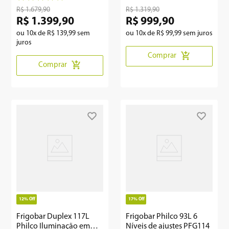
R$
1
.
679
,
90
R$
1
.
319
,
90
R$
1
.
399
,
90
R$
999
,
90
ou
10
x de
R$
139
,
99
sem
ou
10
x de
R$
99
,
99
sem juros
juros
Comprar
Comprar
12%
Off
17%
Off
Frigobar Duplex 117L
Frigobar Philco 93L 6
Philco Iluminação em
Níveis de ajustes PFG114