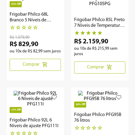
23%
Off
8
º
12000
Frigobar Philco 68L
Frigobar Philco 85L Preto
Branco 5 Níveis de
9
º
geladeira
7 Níveis de Temperatura
ajustes PFGE01
☆
☆
☆
☆
☆
PFG105PG
★
★
★
★
★
10
º
inverter
R$
1
.
079
,
90
R$
2
.
159
,
90
R$
829
,
90
ou
10
x de
R$
215
,
99
sem
ou
10
x de
R$
82
,
99
sem juros
juros
Comprar
Comprar
24%
Off
17%
Off
Frigobar Philco PFG95B
Frigobar Philco 92L 6
76 litros
Níveis de ajuste PFG111I
☆
☆
☆
☆
☆
☆
☆
☆
☆
☆