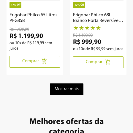
17%
Off
17%
Off
Frigobar Philco 65 Litros
Frigobar Philco 68L
PFG85B
Branco Porta Reversível
PFG85B
★
★
★
★
★
R$
1
.
439
,
90
R$
1
.
199
,
90
R$
1
.
199
,
90
R$
999
,
90
ou
10
x de
R$
119
,
99
sem
juros
ou
10
x de
R$
99
,
99
sem juros
Comprar
Comprar
Mostrar mais
Melhores ofertas da
categoria