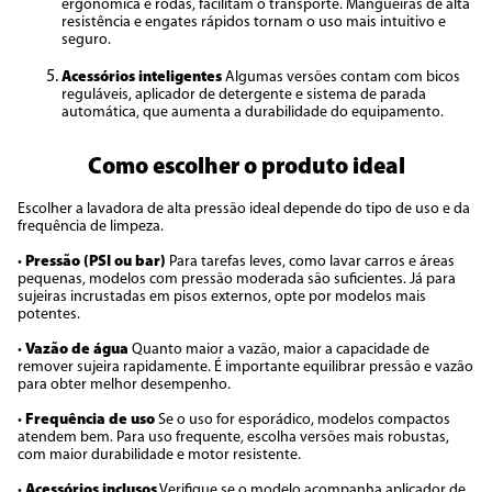
ergonômica e rodas, facilitam o transporte. Mangueiras de alta
resistência e engates rápidos tornam o uso mais intuitivo e
seguro.
Acessórios inteligentes
Algumas versões contam com bicos
reguláveis, aplicador de detergente e sistema de parada
automática, que aumenta a durabilidade do equipamento.
Como escolher o produto ideal
Escolher a lavadora de alta pressão ideal depende do tipo de uso e da
frequência de limpeza.
•
Pressão (PSI ou bar)
Para tarefas leves, como lavar carros e áreas
pequenas, modelos com pressão moderada são suficientes. Já para
sujeiras incrustadas em pisos externos, opte por modelos mais
potentes.
•
Vazão de água
Quanto maior a vazão, maior a capacidade de
remover sujeira rapidamente. É importante equilibrar pressão e vazão
para obter melhor desempenho.
•
Frequência de uso
Se o uso for esporádico, modelos compactos
atendem bem. Para uso frequente, escolha versões mais robustas,
com maior durabilidade e motor resistente.
•
Acessórios inclusos
Verifique se o modelo acompanha aplicador de