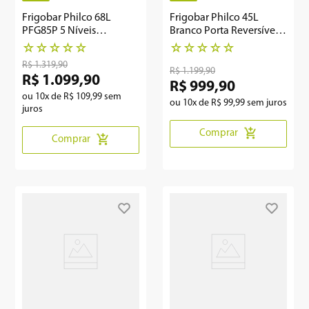
Frigobar Philco 68L
Frigobar Philco 45L
PFG85P 5 Níveis
Branco Porta Reversível
Temperatura
PFG50B
☆
☆
☆
☆
☆
☆
☆
☆
☆
☆
R$
1
.
319
,
90
R$
1
.
199
,
90
R$
1
.
099
,
90
R$
999
,
90
ou
10
x de
R$
109
,
99
sem
ou
10
x de
R$
99
,
99
sem juros
juros
Comprar
Comprar