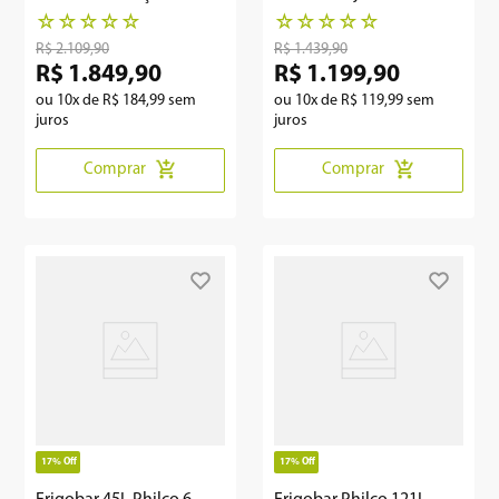
LED PFG12A
☆
☆
☆
☆
☆
☆
☆
☆
☆
☆
R$
2
.
109
,
90
R$
1
.
439
,
90
R$
1
.
849
,
90
R$
1
.
199
,
90
ou
10
x de
R$
184
,
99
sem
ou
10
x de
R$
119
,
99
sem
juros
juros
Comprar
Comprar
17%
Off
17%
Off