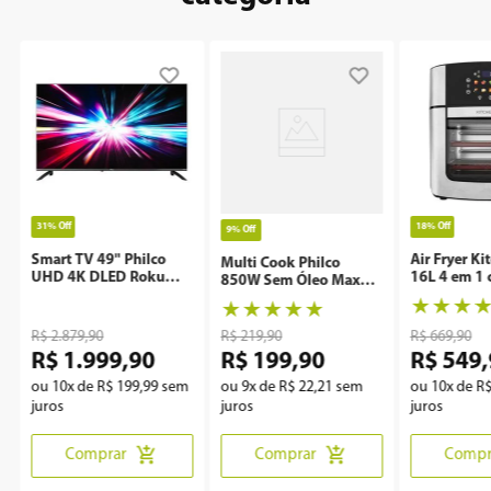
31%
Off
18%
Off
9%
Off
Smart TV 49" Philco
Air Fryer Ki
Multi Cook Philco
UHD 4K DLED Roku
16L 4 em 1 
850W Sem Óleo Maxx
P49CRA
Rotisserie 
Clean
★
★
★
★
★
★
★
★
R$
2
.
879
,
90
R$
219
,
90
R$
669
,
90
R$
1
.
999
,
90
R$
199
,
90
R$
549
,
ou
10
x de
R$
199
,
99
sem
ou
9
x de
R$
22
,
21
sem
ou
10
x de
R
juros
juros
juros
Comprar
Comprar
Compr