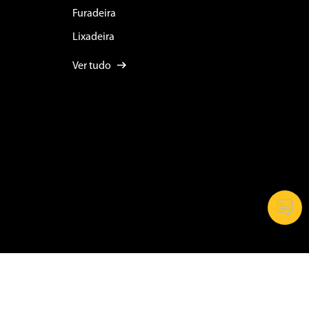
Furadeira
Lixadeira
Ver tudo
356/0002-87