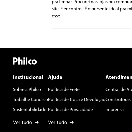
pra limpar. Procurei nas lojas pra compra
Avalie o produto de 1 a 5 estrelas
site. E encontrei! É o presente ideal pra
★
★
★
★
★
esse.
Seu nome
Endereço de email
Escreva uma avaliação
Institucional
Ajuda
Atendimen
Sobre a Philco
Política de Frete
Central de A
Trabalhe Conosco
Política de Troca e Devolução
Construtoras
Sustentabilidade
Política de Privacidade
Imprensa
ENVIAR AVALIAÇÃO
Ver tudo
Ver tudo