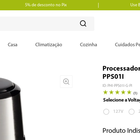
5% de desconto no Pix
Use 
?
Casa
Climatização
Cozinha
Cuidados Pe
Processador
PPS01I
ID
:
PHI-PPS01I-G-PI
★
★
★
★
★
(
1
)
127V
Produto Indi