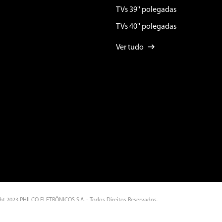
TVs 39'' polegadas
TVs 40'' polegadas
Ver tudo
ht 2023 PHILCO ELETRÔNICOS S.A. - Todos Direitos Reservados.
ra Do Miriti, Nº 287 - Gilberto Mestrinho - CEP: 69.075-215 Manaus - AM - CNPJ: 11.283.