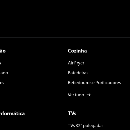
ção
Cozinha
s
Air Fryer
nado
Batedeiras
es
Bebedouros e Purificadores
Ver tudo
Informática
TVs
TVs 32'' polegadas