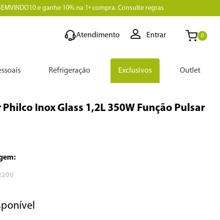
BEMVINDO10 e ganhe 10% na 1ª compra. Consulte regras
Atendimento
Entrar
0
ssoais
Refrigeração
Exclusivos
Outlet
 Philco Inox Glass 1,2L 350W Função Pulsar
220V
sponível