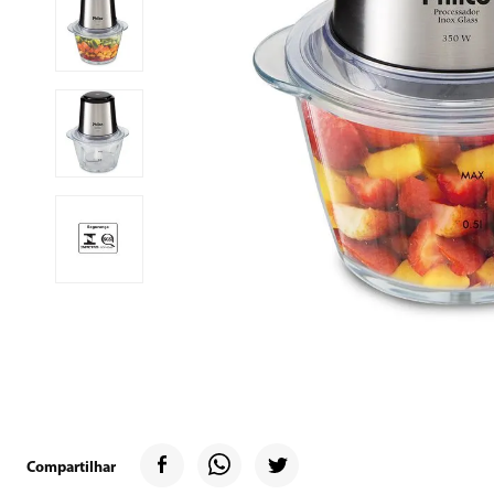
9
º
geladeira
10
º
microondas
Compartilhar