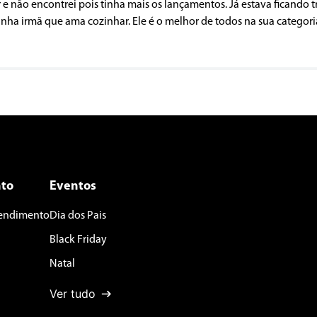
r e não encontrei pois tinha mais os lançamentos. Já estava ficando t
 minha irmã que ama cozinhar. Ele é o melhor de todos na sua categori
to
Eventos
tendimento
Dia dos Pais
Black Friday
Natal
Ver tudo