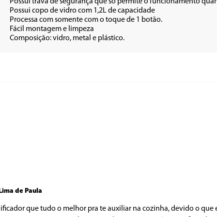
retamente montado

apacidade

1 botão. 

mpeza

•	Composição: vidro, metal e plástico.
Lima de Paula
ficador que tudo o melhor pra te auxiliar na cozinha, devido o que e