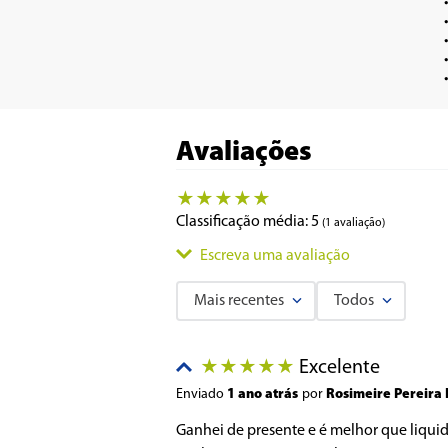
•	Possui trava de segurança que só permite o funcionamento quando cor
•	Possui copo de vidro com 1,2L de c
•	Processa com somente com o toque de 
•	Fácil montagem e li
Avaliações
★
★
★
★
★
Classificação média: 5
(1 avaliação)
Escreva uma avaliação
Mais recentes
Todos
Adicionar avaliação
Excelente
★
★
★
★
★
Título
Enviado
1 ano atrás
por
Rosimeire Pereira 
Ganhei de presente e é melhor que liquidi