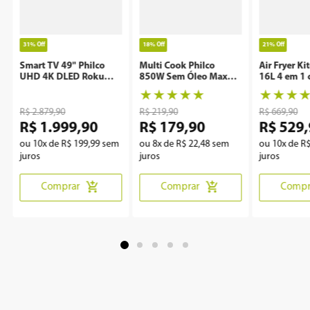
31%
Off
18%
Off
21%
Off
Smart TV 49" Philco
Multi Cook Philco
Air Fryer Ki
UHD 4K DLED Roku
850W Sem Óleo Maxx
16L 4 em 1 
P49CRA
Clean
Rotisserie 
★
★
★
★
★
★
★
★
R$
2
.
879
,
90
R$
219
,
90
R$
669
,
90
R$
1
.
999
,
90
R$
179
,
90
R$
529
,
ou
10
x de
R$
199
,
99
sem
ou
8
x de
R$
22
,
48
sem
ou
10
x de
R
juros
juros
juros
Comprar
Comprar
Compr