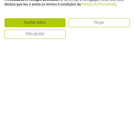
Loja Segura
declara que leu e aceita os termos e condições da
Política de Privacidade
.
Casa
Aceitar todos
Negar
Não, ajustar
Climatização
Cozinha
Refrigeração
Celular e Informática
TVs
Ferramentas