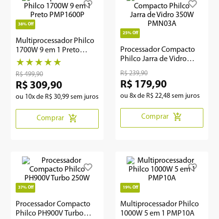
8
º
geladeira
38%
Off
25%
Off
9
º
microondas
Multiprocessador Philco
Processador Compacto
1700W 9 em 1 Preto
10
º
12000
Philco Jarra de Vidro
PMP1600P
★
★
★
★
★
350W PMN03A
R$
239
,
90
R$
499
,
90
R$
179
,
90
R$
309
,
90
ou
8
x de
R$
22
,
48
sem juros
ou
10
x de
R$
30
,
99
sem juros
Comprar
Comprar
37%
Off
19%
Off
Processador Compacto
Multiprocessador Philco
Philco PH900V Turbo
1000W 5 em 1 PMP10A