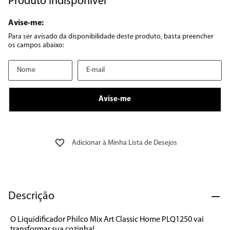
Produto Indisponível
8
º
embutir
9
º
geladeira
10
º
microondas
Descrição
O Liquidificador Philco Mix Art Classic Home PLQ1250 vai 
transformar sua cozinha!