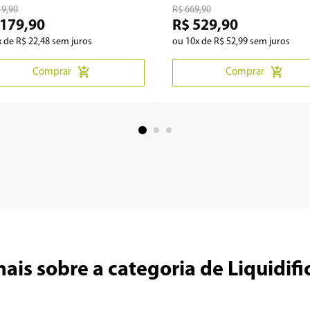
19
,
90
R$
669
,
90
179
,
90
R$
529
,
90
x de
R$
22
,
48
sem juros
ou
10
x de
R$
52
,
99
sem juros
Comprar
Comprar
ais sobre a categoria de Liquidif