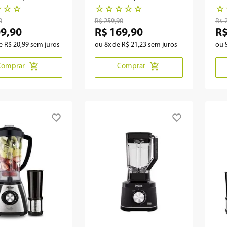
 1400W
PLQ04A
Tu
☆
☆
☆
☆
☆
☆
☆
☆
☆
0
R$
259
,
90
R$
09
,
90
R$
169
,
90
R
de
R$
20
,
99
sem juros
ou
8
x de
R$
21
,
23
sem juros
ou
Comprar
Comprar