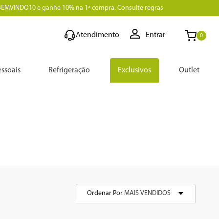
BEMVINDO10 e ganhe 10% na 1ª compra. Consulte regras
Atendimento
Entrar
0
ssoais
Refrigeração
Exclusivos
Outlet
Ordenar Por
MAIS VENDIDOS