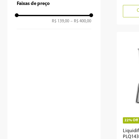
Faixas de preço
900W
R$ 139,00
–
R$ 400,00
1400W
400W
1500W
120W
1200 W
22%
Off
Liquidi
PLQ1430