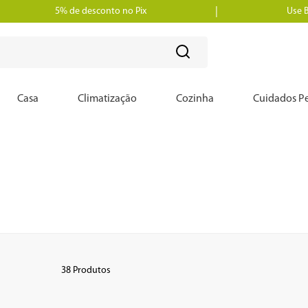
5% de desconto no Pix
Use 
?
Casa
Climatização
Cozinha
Cuidados Pe
38
Produtos