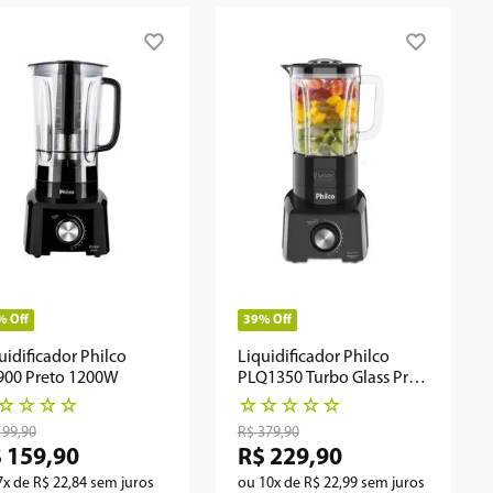
%
Off
39%
Off
uidificador Philco
Liquidificador Philco
900 Preto 1200W
PLQ1350 Turbo Glass Pro
Maxx 6 1200W
☆
☆
☆
☆
☆
☆
☆
☆
☆
199
,
90
R$
379
,
90
$
159
,
90
R$
229
,
90
7
x de
R$
22
,
84
sem juros
ou
10
x de
R$
22
,
99
sem juros