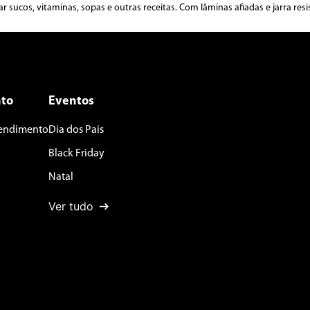
ar sucos, vitaminas, sopas e outras receitas. Com lâminas afiadas e jarra r
to
Eventos
tendimento
Dia dos Pais
Black Friday
Natal
Ver tudo