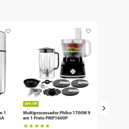
38%
Off
em 1
Multiprocessador Philco 1700W 9
6A
em 1 Preto PMP1600P
★
★
★
★
★