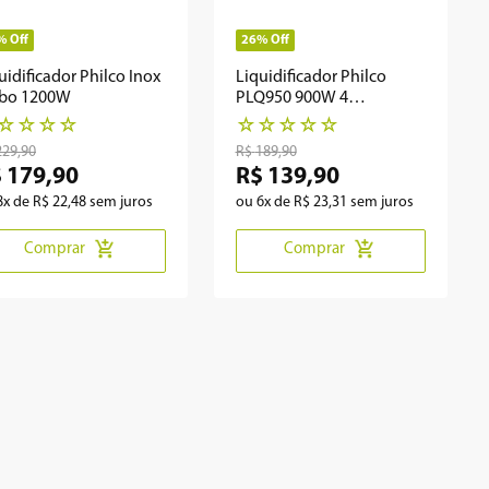
%
Off
26%
Off
uidificador Philco Inox
Liquidificador Philco
rbo 1200W
PLQ950 900W 4
velocidades
☆
☆
☆
☆
☆
☆
☆
☆
☆
229
,
90
R$
189
,
90
$
179
,
90
R$
139
,
90
8
x de
R$
22
,
48
sem juros
ou
6
x de
R$
23
,
31
sem juros
Comprar
Comprar