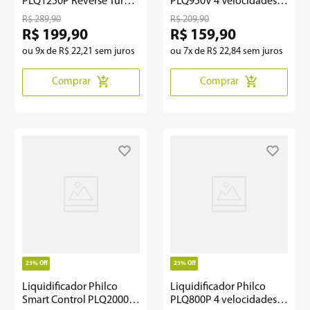
PLQ1250P Reverse Turbo
PLQ950V 4 Velocidades
1200W
900W
R$
289
,
90
R$
209
,
90
R$
199
,
90
R$
159
,
90
ou
9
x de
R$
22
,
21
sem juros
ou
7
x de
R$
22
,
84
sem juros
Comprar
Comprar
23%
Off
23%
Off
Liquidificador Philco
Liquidificador Philco
Smart Control PLQ2000
PLQ800P 4 velocidades