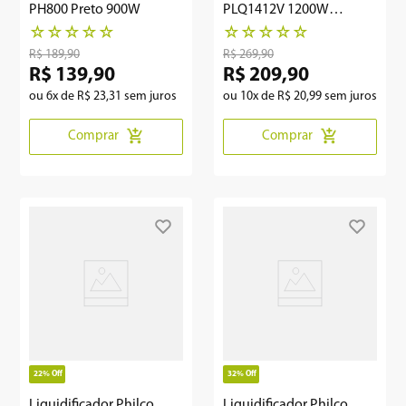
PH800 Preto 900W
PLQ1412V 1200W
Vermelho
☆
☆
☆
☆
☆
☆
☆
☆
☆
☆
R$
189
,
90
R$
269
,
90
R$
139
,
90
R$
209
,
90
ou
6
x de
R$
23
,
31
sem juros
ou
10
x de
R$
20
,
99
sem juros
Comprar
Comprar
22%
Off
32%
Off
Liquidificador Philco
Liquidificador Philco