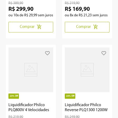
600W
900w
R$
389
,
90
R$
219
,
90
R$
299
,
90
R$
169
,
90
ou
10
x de
R$
29
,
99
sem juros
ou
8
x de
R$
21
,
23
sem juros
Comprar
Comprar
23%
Off
24%
Off
Liquidificador Philco
Liquidificador Philco
PLQ800V 4 Velocidades
Reverse PLQ1300 1200W
R$
219
,
90
R$
249
,
90