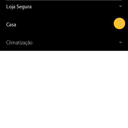
Loja Segura
Casa
Climatização
Cozinha
Refrigeração
Celular e Informática
TVs