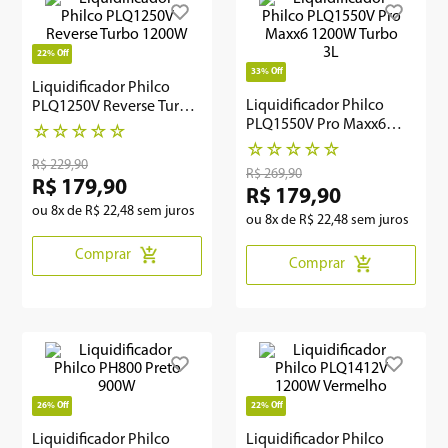
8
º
microondas
22%
Off
33%
Off
9
º
embutir
Liquidificador Philco
Liquidificador Philco
PLQ1250V Reverse Turbo
10
º
multiprocessador
PLQ1550V Pro Maxx6
1200W
☆
☆
☆
☆
☆
1200W Turbo 3L
☆
☆
☆
☆
☆
R$
229
,
90
R$
269
,
90
R$
179
,
90
R$
179
,
90
ou
8
x de
R$
22
,
48
sem juros
ou
8
x de
R$
22
,
48
sem juros
Comprar
Comprar
26%
Off
22%
Off
Liquidificador Philco
Liquidificador Philco