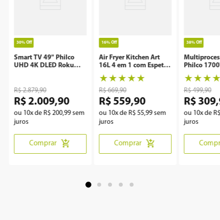
30%
Off
16%
Off
38%
Off
Smart TV 49" Philco
Air Fryer Kitchen Art
Multiproces
UHD 4K DLED Roku
16L 4 em 1 com Espeto
Philco 170
P49CRA
Rotisserie KAF16A
Preto PMP
★
★
★
★
★
★
★
★
R$
2
.
879
,
90
R$
669
,
90
R$
499
,
90
R$
2
.
009
,
90
R$
559
,
90
R$
309
,
ou
10
x de
R$
200
,
99
sem
ou
10
x de
R$
55
,
99
sem
ou
10
x de
R
juros
juros
juros
Comprar
Comprar
Compr