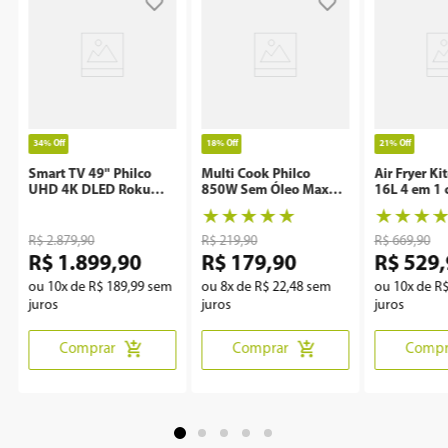
34%
Off
18%
Off
21%
Off
Smart TV 49" Philco
Multi Cook Philco
Air Fryer Ki
UHD 4K DLED Roku
850W Sem Óleo Maxx
16L 4 em 1 
P49CRA
Clean
Rotisserie 
★
★
★
★
★
★
★
★
R$
2
.
879
,
90
R$
219
,
90
R$
669
,
90
R$
1
.
899
,
90
R$
179
,
90
R$
529
,
ou
10
x de
R$
189
,
99
sem
ou
8
x de
R$
22
,
48
sem
ou
10
x de
R
juros
juros
juros
Comprar
Comprar
Compr