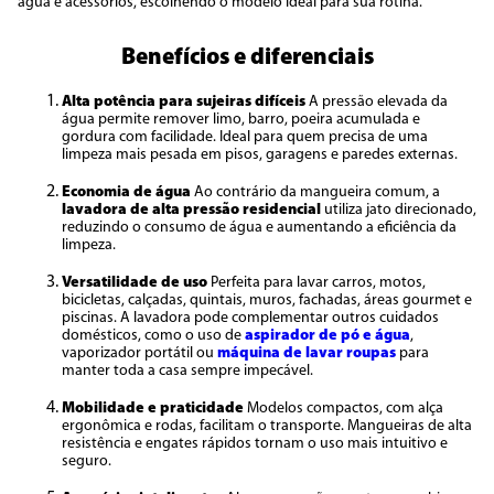
água e acessórios, escolhendo o modelo ideal para sua rotina.
Benefícios e diferenciais
Alta potência para sujeiras difíceis
A pressão elevada da
água permite remover limo, barro, poeira acumulada e
gordura com facilidade. Ideal para quem precisa de uma
limpeza mais pesada em pisos, garagens e paredes externas.
Economia de água
Ao contrário da mangueira comum, a
lavadora de alta pressão residencial
utiliza jato direcionado,
reduzindo o consumo de água e aumentando a eficiência da
limpeza.
Versatilidade de uso
Perfeita para lavar carros, motos,
bicicletas, calçadas, quintais, muros, fachadas, áreas gourmet e
piscinas. A lavadora pode complementar outros cuidados
domésticos, como o uso de
aspirador de pó e água
,
vaporizador portátil ou
máquina de lavar roupas
para
manter toda a casa sempre impecável.
Mobilidade e praticidade
Modelos compactos, com alça
ergonômica e rodas, facilitam o transporte. Mangueiras de alta
resistência e engates rápidos tornam o uso mais intuitivo e
seguro.