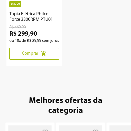
36%
Off
8
º
embutir
Tupia Elétrica Philco
Force 3300RPM PTU01
9
º
microondas
R$
469
,
90
R$
299
,
90
10
º
multiprocessador
ou
10
x de
R$
29
,
99
sem juros
Comprar
Melhores ofertas da
categoria