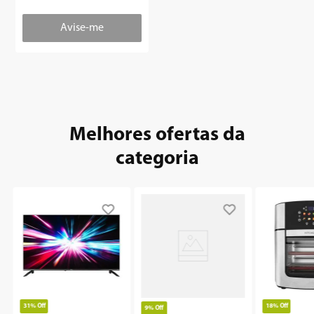
Melhores ofertas da
categoria
31%
Off
18%
Off
9%
Off