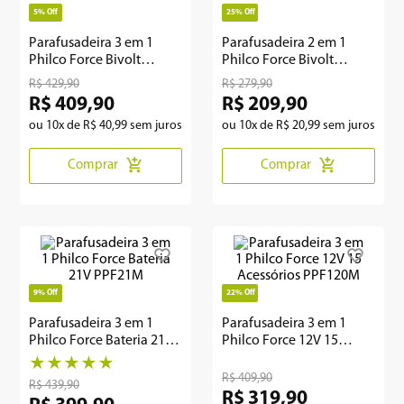
5%
Off
25%
Off
8
º
12000
Parafusadeira 3 em 1
Parafusadeira 2 em 1
Philco Force Bivolt
Philco Force Bivolt
9
º
geladeira
PPF120MF
800RPM PPF12
R$
429
,
90
R$
279
,
90
R$
409
,
90
R$
209
,
90
10
º
inverter
ou
10
x de
R$
40
,
99
sem juros
ou
10
x de
R$
20
,
99
sem juros
Comprar
Comprar
9%
Off
22%
Off
Parafusadeira 3 em 1
Parafusadeira 3 em 1
Philco Force Bateria 21V
Philco Force 12V 15
PPF21M
Acessórios PPF120M
★
★
★
★
★
R$
409
,
90
R$
439
,
90
R$
319
,
90