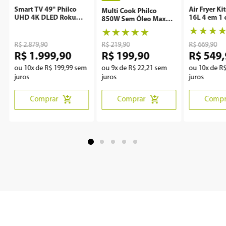
Smart TV 49" Philco
Air Fryer Ki
Multi Cook Philco
UHD 4K DLED Roku
16L 4 em 1 
850W Sem Óleo Maxx
P49CRA
Rotisserie 
Clean
★
★
★
★
★
★
★
★
R$
2
.
879
,
90
R$
219
,
90
R$
669
,
90
R$
1
.
999
,
90
R$
199
,
90
R$
549
,
ou
10
x de
R$
199
,
99
sem
ou
9
x de
R$
22
,
21
sem
ou
10
x de
R
juros
juros
juros
Comprar
Comprar
Compr