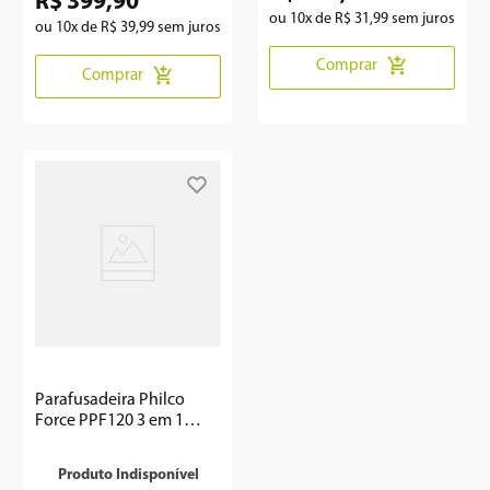
R$
399
,
90
ou
10
x de
R$
31
,
99
sem juros
ou
10
x de
R$
39
,
99
sem juros
Comprar
Comprar
Parafusadeira Philco
Force PPF120 3 em 1
1500RPM
Produto Indisponível