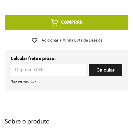
8
º
12000
COMPRAR
9
º
geladeira
10
º
inverter
Calcular frete e prazo:
Calcular
Não sei meu CEP
Sobre o produto