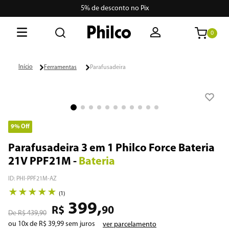
5% de desconto no Pix
0
O que está buscando hoje?
Ferramentas
Parafusadeira
Termos mais buscados
1
º
lava seca
2
º
philco
9%
Off
3
º
portátil
Parafusadeira 3 em 1 Philco Force Bateria
21V PPF21M
-
Bateria
4
º
vertical
ID
:
PHI-PPF21M-AZ
5
º
embutir
★
★
★
★
★
(
1
)
399
,
6
º
aspiradores
R$
90
R$
439
,
90
ou
10
x de
R$
39
,
99
sem juros
ver parcelamento
7
º
air fryer