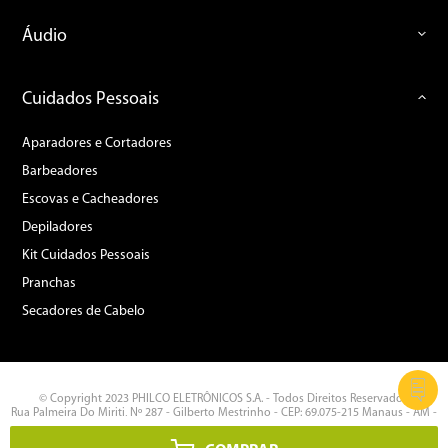
Áudio
Cuidados Pessoais
Aparadores e Cortadores
Barbeadores
Escovas e Cacheadores
Depiladores
Kit Cuidados Pessoais
Pranchas
Secadores de Cabelo
© Copyright 2023 PHILCO ELETRÔNICOS S.A. - Todos Direitos Reservados.
Rua Palmeira Do Miriti, Nº 287 - Gilberto Mestrinho - CEP: 69.075-215 Manaus - AM -
CNPJ: 11.283.356/0002-87