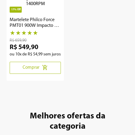
17%
Off
8
º
12000
Martelete Philco Force
9
º
geladeira
PMT01 900W Impacto de
3J 1400RPM
★
★
★
★
★
10
º
inverter
R$
659
,
90
R$
549
,
90
ou
10
x de
R$
54
,
99
sem juros
Comprar
Melhores ofertas da
categoria