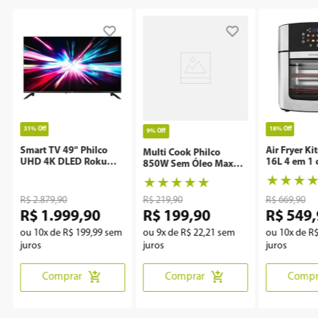
31%
Off
18%
Off
9%
Off
Smart TV 49" Philco
Air Fryer Ki
Multi Cook Philco
UHD 4K DLED Roku
16L 4 em 1 
850W Sem Óleo Maxx
P49CRA
Rotisserie 
Clean
★
★
★
★
★
★
★
★
R$
2
.
879
,
90
R$
219
,
90
R$
669
,
90
R$
1
.
999
,
90
R$
199
,
90
R$
549
,
ou
10
x de
R$
199
,
99
sem
ou
9
x de
R$
22
,
21
sem
ou
10
x de
R
juros
juros
juros
Comprar
Comprar
Compr