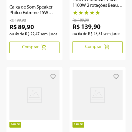
1100W 2 rotações Beauty
Caixa de Som Speaker
Shine PEC03R
Philco Extreme 15W
★
★
★
★
★
PBSE15
R$
189
,
90
R$
199
,
90
R$
139
,
90
R$
89
,
90
ou
6
x de
R$
23
,
31
sem juros
ou
4
x de
R$
22
,
47
sem juros
Comprar
Comprar
26%
Off
25%
Off