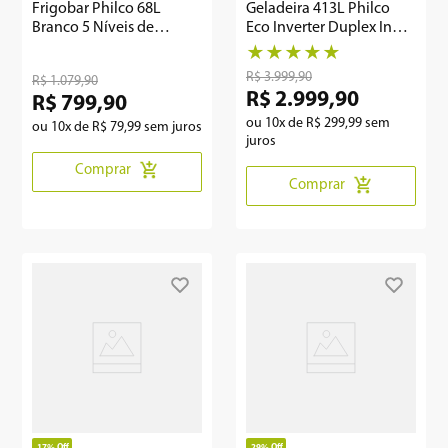
Frigobar Philco 68L
Geladeira 413L Philco
Branco 5 Níveis de
Eco Inverter Duplex Inox
ajustes PFGE01
PRF501TI
★
★
★
★
★
R$
3
.
999
,
90
R$
1
.
079
,
90
R$
2
.
999
,
90
R$
799
,
90
ou
10
x de
R$
299
,
99
sem
ou
10
x de
R$
79
,
99
sem juros
juros
Comprar
Comprar
17%
Off
29%
Off