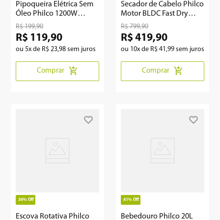
Pipoqueira Elétrica Sem
Secador de Cabelo Philco
Óleo Philco 1200W
Motor BLDC Fast Dry
PPIE01A
1600W PSDE17A
R$
199
,
90
R$
799
,
90
R$
119
,
90
R$
419
,
90
ou
5
x de
R$
23
,
98
sem juros
ou
10
x de
R$
41
,
99
sem juros
Comprar
Comprar
30%
Off
41%
Off
Escova Rotativa Philco
Bebedouro Philco 20L