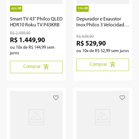
42%
Off
17%
Off
Smart TV 43" Philco QLED
Depurador e Exaustor
HDR10 Roku TV P43KRB
Inox Philco 3 Velocidades
150W PDR80I
R$
2
.
489
,
90
R$
639
,
90
R$
1
.
449
,
90
R$
529
,
90
ou
10
x de
R$
144
,
99
sem
ou
10
x de
R$
52
,
99
sem juros
juros
Comprar
Comprar