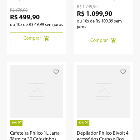
P39CRA
R$
1
.
749
,
90
R$
679
,
90
R$
1
.
099
,
90
R$
499
,
90
ou
10
x de
R$
109
,
99
sem
ou
10
x de
R$
49
,
99
sem juros
juros
Comprar
Comprar
30%
Off
42%
Off
Cafeteira Philco 1L Jarra
Depilador Philco Bivolt 4
Térmica 30 Cafezinhos
acessórios Corpo e Rosto