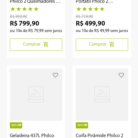
Philco 2 Queimadores e 9
Portátil Philco 2
Níveis PCT11P 220V
queimadores PCT20P
★
★
★
★
★
★
★
★
★
★
R$
959
,
90
R$
719
,
90
R$
799
,
90
R$
499
,
90
ou
10
x de
R$
79
,
99
sem juros
ou
10
x de
R$
49
,
99
sem juros
Comprar
Comprar
23%
Off
33%
Off
Geladeira 437L Philco
Coifa Pirâmide Philco 2