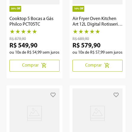
38%
Off
16%
Off
Cooktop 5 Bocas a Gás
Air Fryer Oven Kitchen
Philco PCT05TC
Art 12L Digital Rotisserie
KFR02
★
★
★
★
★
★
★
★
★
★
R$
879
,
90
R$
689
,
90
R$
549
,
90
R$
579
,
90
ou
10
x de
R$
54
,
99
sem juros
ou
10
x de
R$
57
,
99
sem juros
Comprar
Comprar