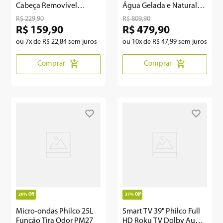
Cabeça Removível
Água Gelada e Natural
1300W Bivolt PERE01
com Compressor PBE18
R$
229
,
90
R$
809
,
90
R$
159
,
90
R$
479
,
90
ou
7
x de
R$
22
,
84
sem juros
ou
10
x de
R$
47
,
99
sem juros
Comprar
Comprar
26%
Off
37%
Off
Micro-ondas Philco 25L
Smart TV 39" Philco Full
Função Tira Odor PM27
HD Roku TV Dolby Audio