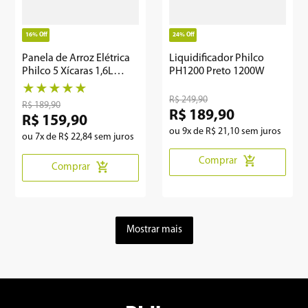
16%
Off
24%
Off
Panela de Arroz Elétrica
Liquidificador Philco
Philco 5 Xícaras 1,6L
PH1200 Preto 1200W
PPAE01
★
★
★
★
★
R$
249
,
90
R$
189
,
90
R$
189
,
90
R$
159
,
90
ou
9
x de
R$
21
,
10
sem juros
ou
7
x de
R$
22
,
84
sem juros
Comprar
Comprar
Mostrar mais