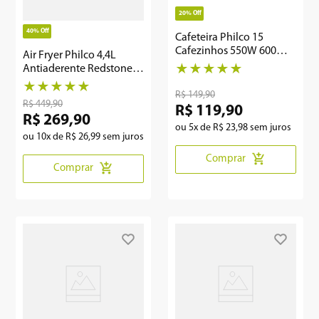
20%
Off
40%
Off
Cafeteira Philco 15
Cafezinhos 550W 600ml
Air Fryer Philco 4,4L
PCFE01
Antiaderente Redstone
★
★
★
★
★
1500W PFR15PI
★
★
★
★
★
R$
149
,
90
R$
449
,
90
R$
119
,
90
R$
269
,
90
ou
5
x de
R$
23
,
98
sem juros
ou
10
x de
R$
26
,
99
sem juros
Comprar
Comprar