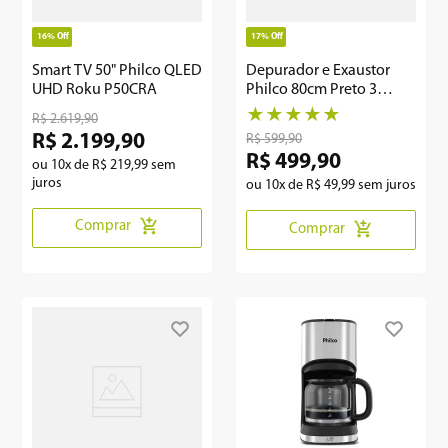
16%
Off
17%
Off
Smart TV 50" Philco QLED
Depurador e Exaustor
UHD Roku P50CRA
Philco 80cm Preto 3
Velocidades PDR80P
★
★
★
★
★
R$
2
.
619
,
90
R$
2
.
199
,
90
R$
599
,
90
R$
499
,
90
ou
10
x de
R$
219
,
99
sem
juros
ou
10
x de
R$
49
,
99
sem juros
Comprar
Comprar