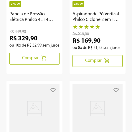
27%
Off
23%
Off
Panela de Pressão
Aspirador de Pó Vertical
Elétrica Philco 4L 14
Philco Ciclone 2 em 1
funções PPPE04A
1400W PAS1550C
★
★
★
★
★
R$
449
,
90
R$
219
,
90
R$
329
,
90
R$
169
,
90
ou
10
x de
R$
32
,
99
sem juros
ou
8
x de
R$
21
,
23
sem juros
Comprar
Comprar