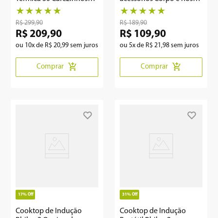
700W PCFE02
PDPE01
★
★
★
★
★
★
★
★
★
★
R$
299
,
90
R$
189
,
90
R$
209
,
90
R$
109
,
90
ou
10
x de
R$
20
,
99
sem juros
ou
5
x de
R$
21
,
98
sem juros
Comprar
Comprar
17%
Off
31%
Off
Cooktop de Indução
Cooktop de Indução