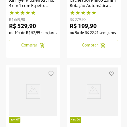
Air Fryer Kitchen Art 16L
Cacheador Philco 25mm
4 em 1 com Espeto
Rotação Automática
Rotisserie KAF16A
Bivolt PEC16VD
★
★
★
★
★
★
★
★
★
★
R$
669
,
90
R$
279
,
90
R$
529
,
90
R$
199
,
90
ou
10
x de
R$
52
,
99
sem juros
ou
9
x de
R$
22
,
21
sem juros
Comprar
Comprar
40%
Off
48%
Off