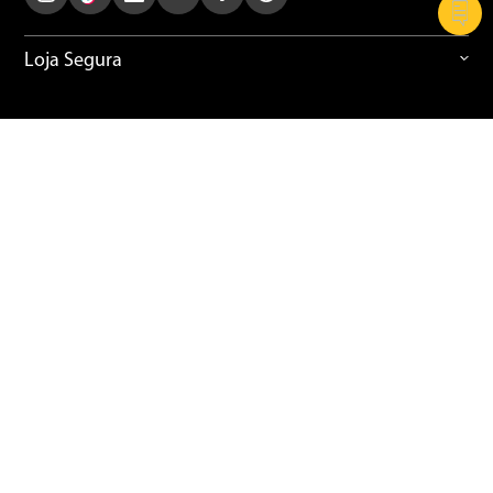
Loja Segura
Casa
Climatização
Cozinha
Refrigeração
Celular e Informática
TVs