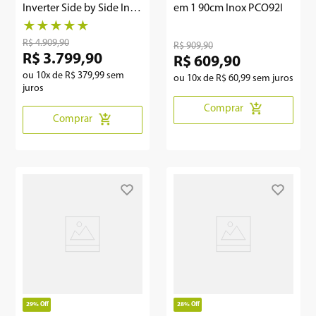
Inverter Side by Side Inox
em 1 90cm Inox PCO92I
PRF535I
★
★
★
★
★
R$
4
.
909
,
90
R$
909
,
90
R$
3
.
799
,
90
R$
609
,
90
ou
10
x de
R$
379
,
99
sem
ou
10
x de
R$
60
,
99
sem juros
juros
Comprar
Comprar
29%
Off
28%
Off