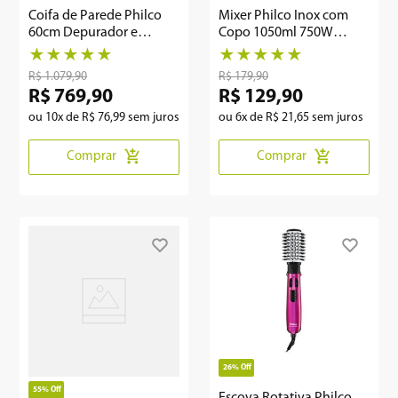
Coifa de Parede Philco
Mixer Philco Inox com
60cm Depurador e
Copo 1050ml 750W
Exaustor PCO60I Flat
PMXE01
★
★
★
★
★
★
★
★
★
★
R$
1
.
079
,
90
R$
179
,
90
R$
769
,
90
R$
129
,
90
ou
10
x de
R$
76
,
99
sem juros
ou
6
x de
R$
21
,
65
sem juros
Comprar
Comprar
26%
Off
55%
Off
Escova Rotativa Philco