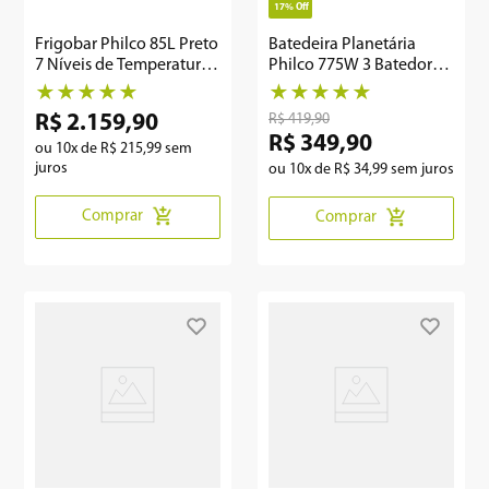
17%
Off
Frigobar Philco 85L Preto
Batedeira Planetária
7 Níveis de Temperatura
Philco 775W 3 Batedores
PFG105PG
Preta PBP770PI
★
★
★
★
★
★
★
★
★
★
R$
419
,
90
R$
2
.
159
,
90
R$
349
,
90
ou
10
x de
R$
215
,
99
sem
juros
ou
10
x de
R$
34
,
99
sem juros
Comprar
Comprar