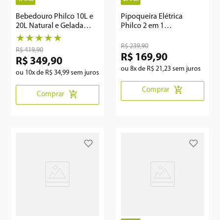
Bebedouro Philco 10L e
Pipoqueira Elétrica
20L Natural e Gelada
Philco 2 em 1
Bivolt PBE14
Antiaderente 65g
★
★
★
★
★
PPIE03A
R$
239
,
90
R$
419
,
90
R$
169
,
90
R$
349
,
90
ou
8
x de
R$
21
,
23
sem juros
ou
10
x de
R$
34
,
99
sem juros
Comprar
Comprar