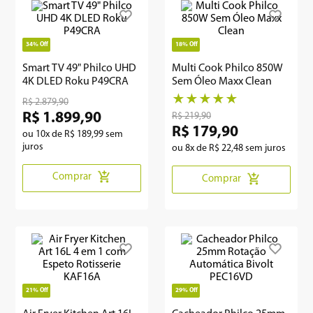
8
º
embutir
34%
Off
18%
Off
9
º
geladeira
Smart TV 49" Philco UHD
Multi Cook Philco 850W
4K DLED Roku P49CRA
Sem Óleo Maxx Clean
10
º
microondas
★
★
★
★
★
R$
2
.
879
,
90
R$
1
.
899
,
90
R$
219
,
90
R$
179
,
90
ou
10
x de
R$
189
,
99
sem
juros
ou
8
x de
R$
22
,
48
sem juros
Comprar
Comprar
21%
Off
29%
Off