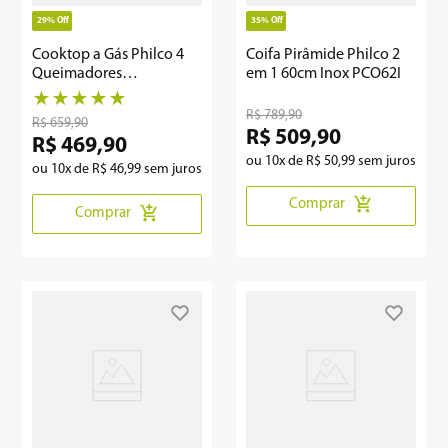
29%
Off
35%
Off
Cooktop a Gás Philco 4
Coifa Pirâmide Philco 2
Queimadores
em 1 60cm Inox PCO62I
Superautomático
★
★
★
★
★
PCT04TC Bivolt
R$
789
,
90
R$
659
,
90
R$
509
,
90
R$
469
,
90
ou
10
x de
R$
50
,
99
sem juros
ou
10
x de
R$
46
,
99
sem juros
Comprar
Comprar