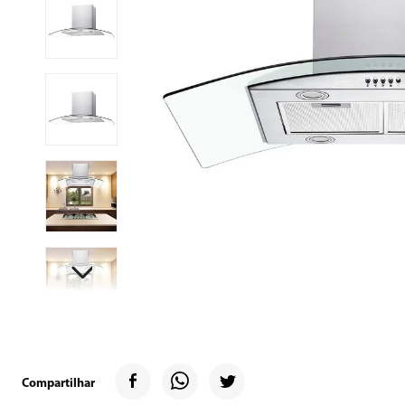
9
º
geladeira
10
º
inverter
Compartilhar