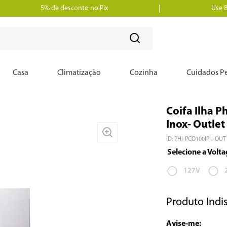
5% de desconto no Pix
Use 
?
Casa
Climatização
Cozinha
Cuidados Pe
Coifa Ilha 
Inox- Outlet
ID
:
PHI-PCO100IP-I-OUT
127V
Produto Indi