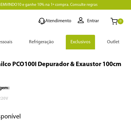
BEMVINDO10 e ganhe 10% na 1ª compra. Consulte regras
Atendimento
Entrar
0
ssoais
Refrigeração
Exclusivos
Outlet
Philco PCO100I Depurador & Exaustor 100cm
220V
sponível