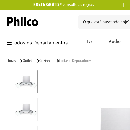
FRETE GRÁTIS*
consulte as regras
O que está buscando hoje
Termos mais buscados
Tvs
Áudio
1
º
lava seca
2
º
philco
Outlet
Cozinha
Coifas e Depuradores
3
º
portátil
4
º
vertical
5
º
embutir
6
º
aspiradores
7
º
air fryer
8
º
12000