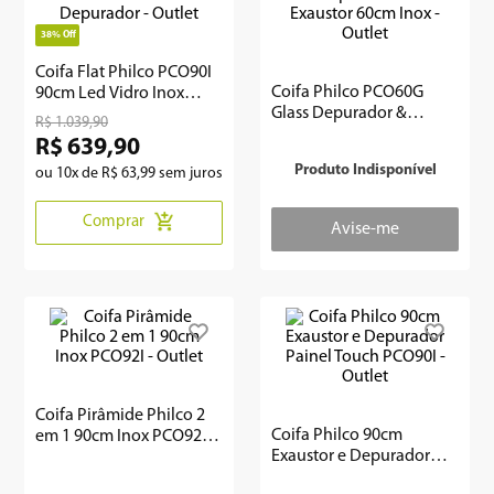
38%
Off
8
º
12000
Coifa Flat Philco PCO90I
9
º
geladeira
Coifa Philco PCO60G
90cm Led Vidro Inox
Glass Depurador &
Exaustor e Depurador -
R$
1
.
039
,
90
10
º
inverter
Exaustor 60cm Inox -
Outlet
R$
639
,
90
Outlet
Produto Indisponível
ou
10
x de
R$
63
,
99
sem juros
Comprar
Coifa Pirâmide Philco 2
Coifa Philco 90cm
em 1 90cm Inox PCO92I -
Exaustor e Depurador
Outlet
Painel Touch PCO90I -