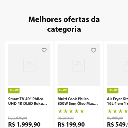
Melhores ofertas da
categoria
31%
Off
9%
Off
18%
Off
Smart TV 49" Philco
Multi Cook Philco
Air Fryer Ki
UHD 4K DLED Roku
850W Sem Óleo Maxx
16L 4 em 1 
P49CRA
Clean
Rotisserie 
★
★
★
★
★
★
★
★
R$
2
.
879
,
90
R$
219
,
90
R$
669
,
90
R$
1
.
999
,
90
R$
199
,
90
R$
549
,