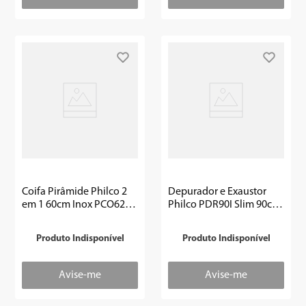
Coifa Pirâmide Philco 2
Depurador e Exaustor
em 1 60cm Inox PCO62I -
Philco PDR90I Slim 90cm
Outlet
3 velocidades Inox -
Outlet
Produto Indisponível
Produto Indisponível