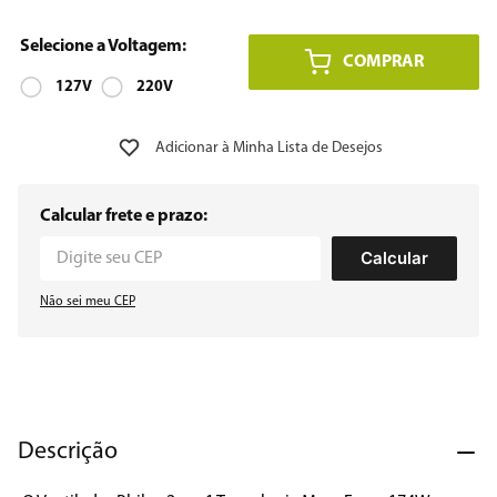
8
º
12000
COMPRAR
9
º
127V
geladeira
220V
10
º
inverter
Calcular frete e prazo:
Calcular
Não sei meu CEP
Descrição