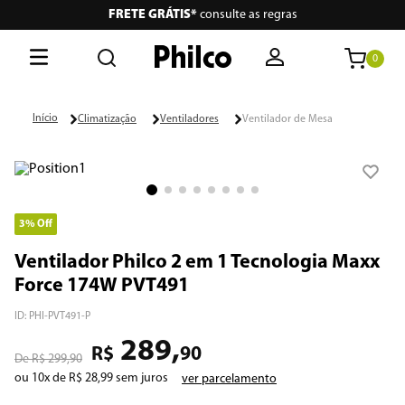
FRETE GRÁTIS*
consulte as regras
0
O que está buscando hoje?
Climatização
Ventiladores
Ventilador de Mesa
Termos mais buscados
1
º
lava seca
2
º
philco
3%
Off
3
º
portátil
Ventilador Philco 2 em 1 Tecnologia Maxx
Force 174W PVT491
4
º
vertical
ID
:
PHI-PVT491-P
5
º
embutir
289
,
R$
90
R$
299
,
90
6
º
aspiradores
ou
10
x de
R$
28
,
99
sem juros
ver parcelamento
7
º
air fryer