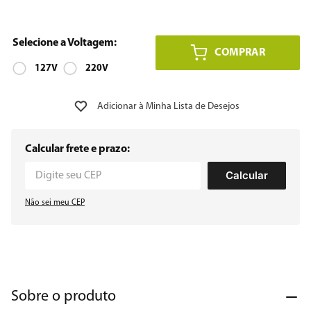
8
º
12000
COMPRAR
9
º
geladeira
127V
220V
10
º
inverter
Calcular frete e prazo:
Calcular
Não sei meu CEP
Sobre o produto