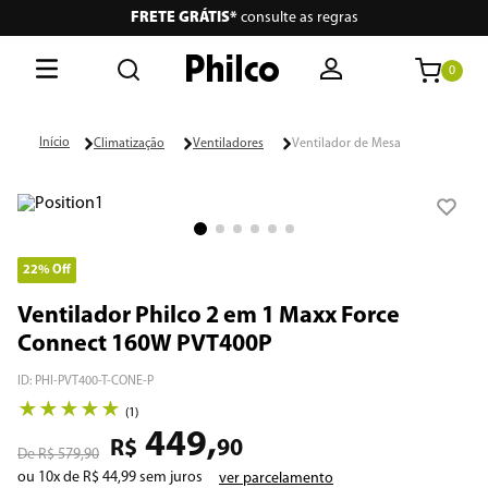
5% de desconto no Pix
0
O que está buscando hoje?
Climatização
Ventiladores
Ventilador de Mesa
Termos mais buscados
1
º
lava seca
2
º
philco
22%
Off
3
º
portátil
Ventilador Philco 2 em 1 Maxx Force
Connect 160W PVT400P
4
º
vertical
ID
:
PHI-PVT400-T-CONE-P
5
º
embutir
★
★
★
★
★
(
1
)
449
,
6
º
aspiradores
R$
90
R$
579
,
90
ou
10
x de
R$
44
,
99
sem juros
ver parcelamento
7
º
air fryer