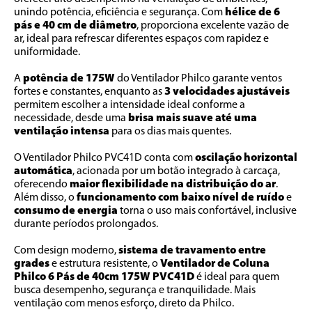
unindo potência, eficiência e segurança. Com 
hélice de 6 
pás e 40 cm de diâmetro
, proporciona excelente vazão de 
ar, ideal para refrescar diferentes espaços com rapidez e 
uniformidade.
A 
potência de 175W
 do Ventilador Philco garante ventos 
fortes e constantes, enquanto as 
3 velocidades ajustáveis
permitem escolher a intensidade ideal conforme a 
necessidade, desde uma
 brisa mais suave até uma 
ventilação intensa
 para os dias mais quentes.
O Ventilador Philco PVC41D conta com 
oscilação horizontal 
automática
, acionada por um botão integrado à carcaça, 
oferecendo 
maior flexibilidade na distribuição do ar
. 
Além disso, o 
funcionamento com baixo nível de ruído
 e 
consumo de energia
 torna o uso mais confortável, inclusive 
durante períodos prolongados.
Com design moderno, 
sistema de travamento entre 
grades 
e estrutura resistente, o 
Ventilador de Coluna 
Philco 6 Pás de 40cm 175W PVC41D
 é ideal para quem 
busca desempenho, segurança e tranquilidade. Mais 
ventilação com menos esforço, direto da Philco.