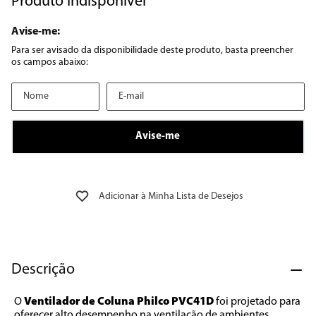
Produto Indisponível
8
º
embutir
9
º
geladeira
10
º
microondas
Descrição
O 
Ventilador de Coluna Philco PVC41D
 foi projetado para 
oferecer alto desempenho na ventilação de ambientes, 