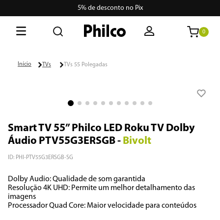
Use BEMVINDO10 e ganhe 10% na 1ª compra.
Consulte regras
0
O que está buscando hoje?
TVs
TVs 55 Polegadas
Termos mais buscados
1
º
philco
2
º
air fryer
Smart TV 55” Philco LED Roku TV Dolby
3
º
lava seca
Áudio PTV55G3ERSGB
-
Bivolt
4
º
aspiradores
ID
:
PHI-PTV55G3ERSGB-SG
5
º
geladeira
Dolby Audio: Qualidade de som garantida

Resolução 4K UHD: Permite um melhor detalhamento das 
6
º
portátil
imagens

Processador Quad Core: Maior velocidade para conteúdos
7
º
vertical