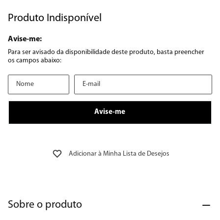
8
º
embutir
Produto Indisponível
9
º
microondas
10
º
multiprocessador
Sobre o produto