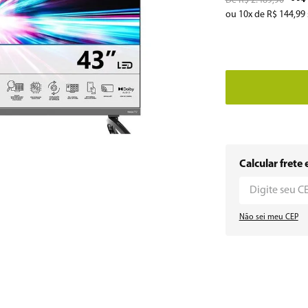
R$
2
.
489
,
90
ou
10
x de
R$
144
,
99
r
Calcular frete 
Não sei meu CEP