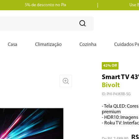
5% de desconto no Pix
Use 
?
Casa
Climatização
Cozinha
Cuidados Pe
42%
Off
Smart TV 43
Bivolt
ID
:
PHI-P43KRB-SG
- Tela QLED: Cores
premium

- HDR10: Imagens 
- Roku TV: Interfa
R$