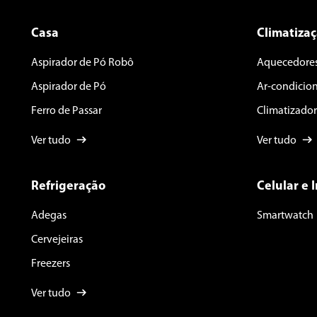
Casa
Climatiza
Aspirador de Pó Robô
Aquecedore
Aspirador de Pó
Ar-condicio
Ferro de Passar
Climatizador
Ver tudo
Ver tudo
Refrigeração
Celular e 
Adegas
Smartwatch
Cervejeiras
Freezers
Ver tudo