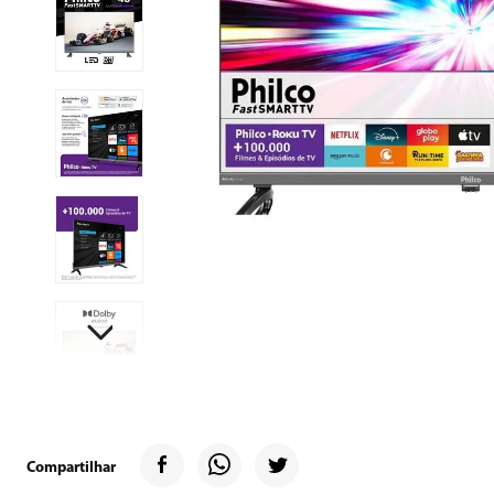
9
º
microondas
10
º
multiprocessado
Compartilhar