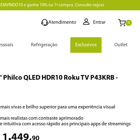
BEMVINDO10 e ganhe 10% na 1ª compra. Consulte regras
Atendimento
Entrar
0
ssoais
Refrigeração
Exclusivos
Outlet
" Philco QLED HDR10 Roku TV P43KRB
-
 mais vivas e brilho superior para uma experiência visual 
mais realistas com contraste aprimorado

ce intuitiva com acesso rápido aos principais apps de streamings
.
1
449
,
90