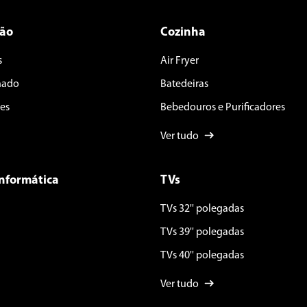
ção
Cozinha
s
Air Fryer
nado
Batedeiras
es
Bebedouros e Purificadores
Ver tudo
Informática
TVs
TVs 32'' polegadas
TVs 39'' polegadas
TVs 40'' polegadas
Ver tudo