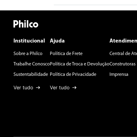
Avalie o produto de 1 a 5 estrelas
★
★
★
★
★
Seu nome
Institucional
Ajuda
Atendimen
Sobre a Philco
Política de Frete
Central de A
Endereço de email
Trabalhe Conosco
Política de Troca e Devolução
Construtoras
Sustentabilidade
Política de Privacidade
Imprensa
Ver tudo
Ver tudo
Escreva uma avaliação
ENVIAR AVALIAÇÃO