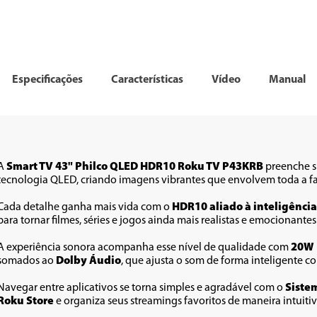
Especificações
Características
Vídeo
Manual
A 
Smart TV 43" Philco QLED HDR10 Roku TV P43KRB
 preenche s
tecnologia QLED, criando imagens vibrantes que envolvem toda a fam
Cada detalhe ganha mais vida com o 
HDR10 aliado à inteligência 
para tornar filmes, séries e jogos ainda mais realistas e emocionantes
A experiência sonora acompanha esse nível de qualidade com 
20W
somados ao 
Dolby Áudio
, que ajusta o som de forma inteligente c
Navegar entre aplicativos se torna simples e agradável com o 
Siste
Roku Store
 e organiza seus streamings favoritos de maneira intuitiv