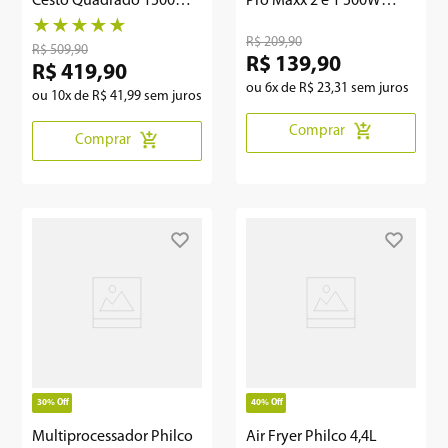
Cesto Quadrado 1500W
Pro Maxx 2 e 1 500W
PFR15PG
PMX1000
★
★
★
★
★
R$
209
,
90
R$
509
,
90
R$
139
,
90
R$
419
,
90
ou
6
x de
R$
23
,
31
sem juros
ou
10
x de
R$
41
,
99
sem juros
Comprar
Comprar
30%
Off
40%
Off
Multiprocessador Philco
Air Fryer Philco 4,4L