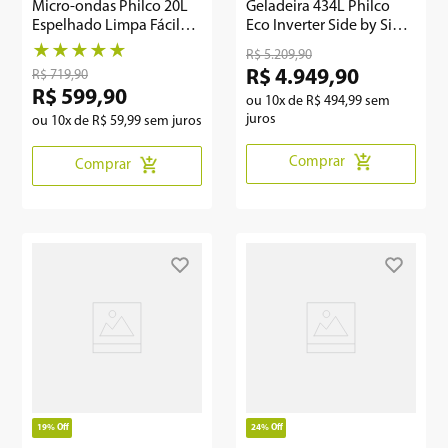
Micro-ondas Philco 20L
Geladeira 434L Philco
Espelhado Limpa Fácil
Eco Inverter Side by Side
PMO23E
PRF535ID
★
★
★
★
★
R$
5
.
209
,
90
R$
4
.
949
,
90
R$
719
,
90
R$
599
,
90
ou
10
x de
R$
494
,
99
sem
juros
ou
10
x de
R$
59
,
99
sem juros
Comprar
Comprar
19%
Off
24%
Off