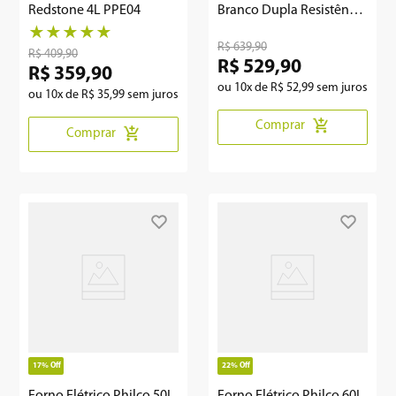
Redstone 4L PPE04
Branco Dupla Resistência
PFE52B
★
★
★
★
★
R$
639
,
90
R$
409
,
90
R$
529
,
90
R$
359
,
90
ou
10
x de
R$
52
,
99
sem juros
ou
10
x de
R$
35
,
99
sem juros
Comprar
Comprar
17%
Off
22%
Off
Forno Elétrico Philco 50L
Forno Elétrico Philco 60L