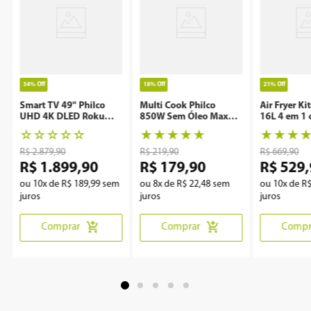
34%
Off
18%
Off
21%
Off
Smart TV 49" Philco
Multi Cook Philco
Air Fryer Ki
UHD 4K DLED Roku
850W Sem Óleo Maxx
16L 4 em 1 
P49CRA
Clean
Rotisserie 
☆
☆
☆
☆
☆
★
★
★
★
★
★
★
★
R$
2
.
879
,
90
R$
219
,
90
R$
669
,
90
R$
1
.
899
,
90
R$
179
,
90
R$
529
,
ou
10
x de
R$
189
,
99
sem
ou
8
x de
R$
22
,
48
sem
ou
10
x de
R
juros
juros
juros
Comprar
Comprar
Compr