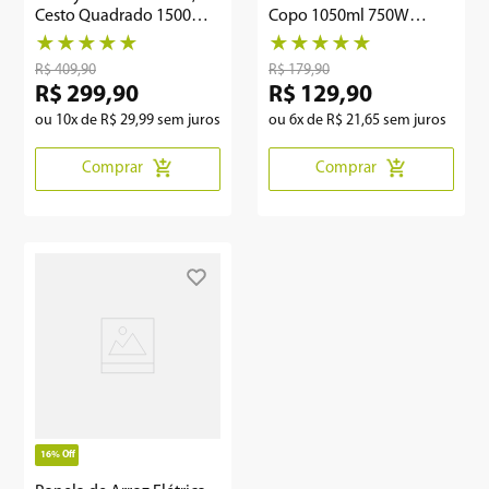
Cesto Quadrado 1500W
Copo 1050ml 750W
KFR01
PMXE01
★
★
★
★
★
★
★
★
★
★
R$
409
,
90
R$
179
,
90
R$
299
,
90
R$
129
,
90
ou
10
x de
R$
29
,
99
sem juros
ou
6
x de
R$
21
,
65
sem juros
Comprar
Comprar
16%
Off