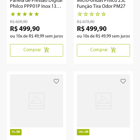
Panela de Pressão Digital
Micro-ondas Philco 25L
Philco PPP01P Inox 13
Função Tira Odor PM27
programas 6L
★
★
★
★
★
☆
☆
☆
☆
☆
R$
609
,
90
R$
679
,
90
R$
499
,
90
R$
499
,
90
ou
10
x de
R$
49
,
99
sem juros
ou
10
x de
R$
49
,
99
sem juros
Comprar
Comprar
7%
Off
19%
Off