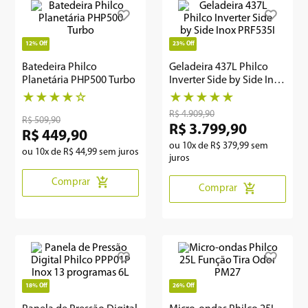
8
º
embutir
12%
Off
23%
Off
9
º
microondas
Batedeira Philco
Geladeira 437L Philco
Planetária PHP500 Turbo
Inverter Side by Side Inox
10
º
multiprocessador
PRF535I
★
★
★
★
☆
★
★
★
★
★
R$
4
.
909
,
90
R$
509
,
90
R$
3
.
799
,
90
R$
449
,
90
ou
10
x de
R$
379
,
99
sem
ou
10
x de
R$
44
,
99
sem juros
juros
Comprar
Comprar
18%
Off
26%
Off