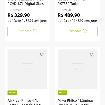
PCHD 1,7L Digital Glass
PKT35P Turbo
R$
409
,
90
R$
639
,
90
R$
329
,
90
R$
489
,
90
ou
10
x de
R$
32
,
99
sem juros
ou
10
x de
R$
48
,
99
sem juros
Comprar
Comprar
18%
Off
33%
Off
Air Fryer Philco 4,4L
Mixer Philco 4 Lâminas