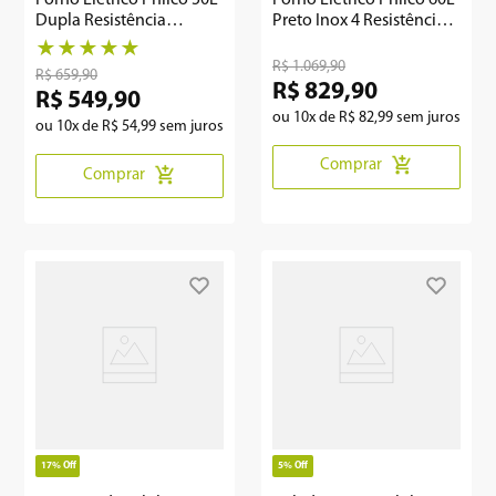
Dupla Resistência
Preto Inox 4 Resistências
PFE52P
PFE60I
★
★
★
★
★
R$
1
.
069
,
90
R$
659
,
90
R$
829
,
90
R$
549
,
90
ou
10
x de
R$
82
,
99
sem juros
ou
10
x de
R$
54
,
99
sem juros
Comprar
Comprar
17%
Off
5%
Off