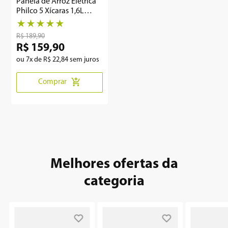
Panela de Arroz Elétrica
Philco 5 Xícaras 1,6L
PPAE01
★
★
★
★
★
R$
189
,
90
R$
159
,
90
ou
7
x de
R$
22
,
84
sem juros
Comprar
Melhores ofertas da
categoria