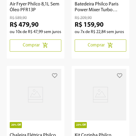
Air Fryer Philco 8,1L Sem
Batedeira Philco Paris
Óleo PFR13P
Power Mixer Turbo
Portátil 350W
R$
589
,
90
R$
209
,
90
R$
479
,
90
R$
159
,
90
ou
10
x de
R$
47
,
99
sem juros
ou
7
x de
R$
22
,
84
sem juros
Comprar
Comprar
20%
Off
23%
Off
Chaleira Elétrica Philco
Kit Cozinha Philco