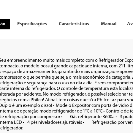
ção
Especificações
Características
Manual
Av
Seu empreendimento muito mais completo com o Refrigerador Exposi
compacto, o modelo possui grande capacidade interna, com 211 litros
o espaço de armazenamento, garantindo mais organização e aproveit
compressor, o que permite que seja o mais econômico da categoria. 
refrigeração e segurança para o uso no dia a dia. E sem comprometer a
parte interna do refrigerador. O controle de temperatura está localiz
alterada por acidente. No modo refrigerador, é possível selecionar t
negócios com a Philco! Afinal, tem coisas que só a Philco faz para vo
plo é um exemplo disso! •	Modelo Expositor com porta de vidro duplo •	Capacidade de 211 litros •	Temperatura 
nterna de operação modo refrigerador de 1°C a 10°C •	Controle de temperatura ajustável no topo da parte interna •	Sistema 
 refrigeração por compressor •	Gás refrigerante R600a •	3 prateleiras aramadas com alturas reguláveis •	Iluminação 
na LED •	4 pés niveladores ajustáveis •	Refrigeração por ventilação forçada, evitando o suor na parte interna do 
refrigerador.