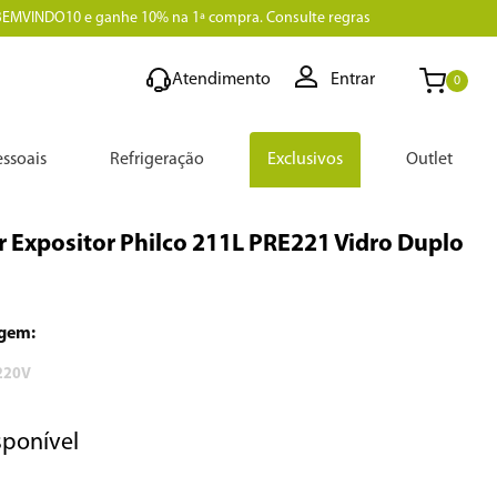
BEMVINDO10 e ganhe 10% na 1ª compra. Consulte regras
Atendimento
Entrar
0
ssoais
Refrigeração
Exclusivos
Outlet
r Expositor Philco 211L PRE221 Vidro Duplo
220V
sponível