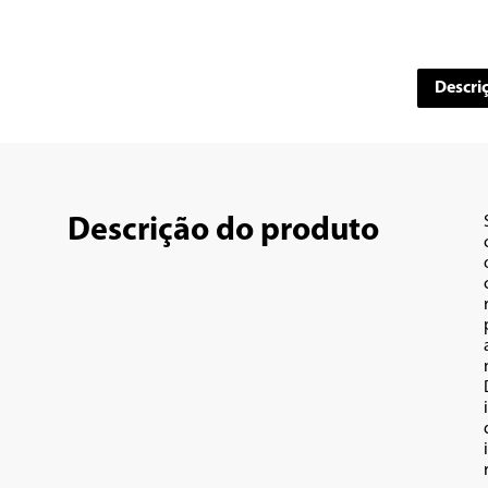
Descri
Descrição do produto
Du
i
de
inter