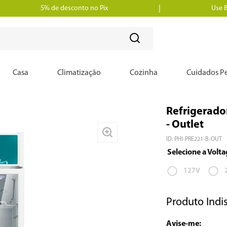
5% de desconto no Pix
Use 
?
Casa
Climatização
Cozinha
Cuidados Pe
Refrigerado
- Outlet
ID
:
PHI-PRE221-B-OUT
127V
Produto Indi