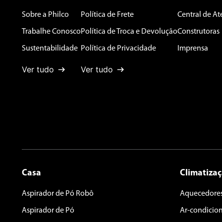
Sobre a Philco
Política de Frete
Central de A
Endereço de email
Trabalhe Conosco
Política de Troca e Devolução
Construtoras
Sustentabilidade
Política de Privacidade
Imprensa
Ver tudo
Ver tudo
Escreva uma avaliação
ENVIAR AVALIAÇÃO
Casa
Climatiza
Aspirador de Pó Robô
Aquecedore
Aspirador de Pó
Ar-condicio