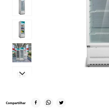
9
º
microondas
10
º
12000
Compartilhar