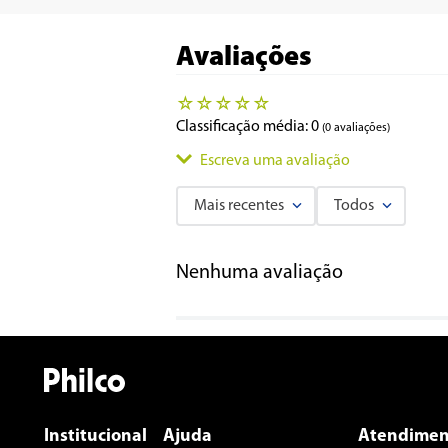
Avaliações
☆
☆
☆
☆
☆
Classificação média: 0
(0 avaliações)
Escreva uma avaliação
Mais recentes
Todos
Adicionar avaliação
Nenhuma avaliação
Título
Avalie o produto de 1 a 5 estrelas
★
★
★
★
★
Seu nome
Institucional
Ajuda
Atendimen