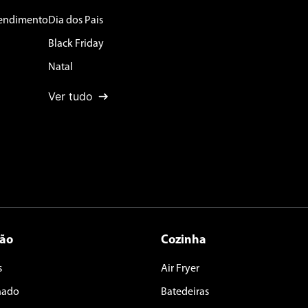
tendimento
Dia dos Pais
Black Friday
Natal
Ver tudo
ção
Cozinha
s
Air Fryer
nado
Batedeiras