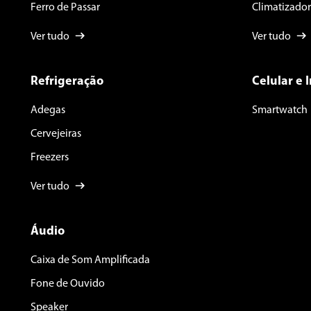
Ferro de Passar
Climatizador
Ver tudo
Ver tudo
Refrigeração
Celular e 
Adegas
Smartwatch
Cervejeiras
Freezers
Ver tudo
Áudio
Caixa de Som Amplificada
Fone de Ouvido
Speaker