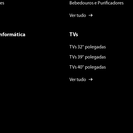
es
Bebedouros e Purificadores
Ver tudo
Informática
TVs
TVs 32'' polegadas
TVs 39'' polegadas
TVs 40'' polegadas
Ver tudo