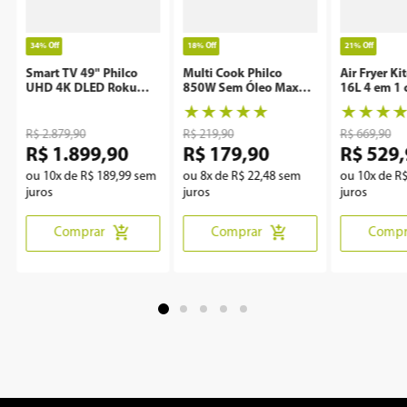
34%
Off
18%
Off
21%
Off
Smart TV 49" Philco
Multi Cook Philco
Air Fryer Ki
UHD 4K DLED Roku
850W Sem Óleo Maxx
16L 4 em 1 
P49CRA
Clean
Rotisserie 
★
★
★
★
★
★
★
★
R$
2
.
879
,
90
R$
219
,
90
R$
669
,
90
R$
1
.
899
,
90
R$
179
,
90
R$
529
,
ou
10
x de
R$
189
,
99
sem
ou
8
x de
R$
22
,
48
sem
ou
10
x de
R
juros
juros
juros
Comprar
Comprar
Compr