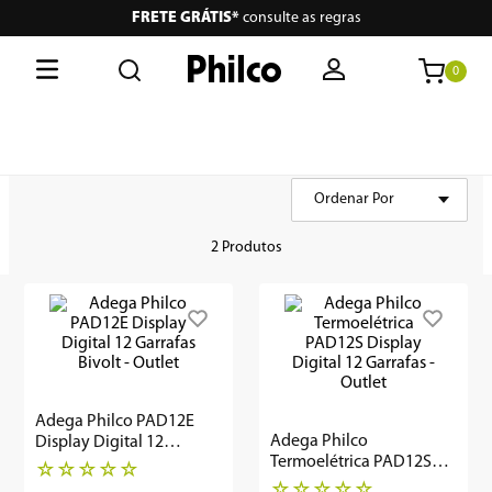
FRETE GRÁTIS*
consulte as regras
0
O que está buscando hoje?
Termos mais buscados
Ordenar Por
MAIS VENDIDOS
1
º
philco
2
Produtos
2
º
lava seca
3
º
escova secadora
4
º
air fryer
5
º
aspiradores
Adega Philco PAD12E
Adega Philco
Display Digital 12
6
º
portátil
Termoelétrica PAD12S
Garrafas Bivolt - Outlet
☆
☆
☆
☆
☆
Display Digital 12
☆
☆
☆
☆
☆
7
º
vertical