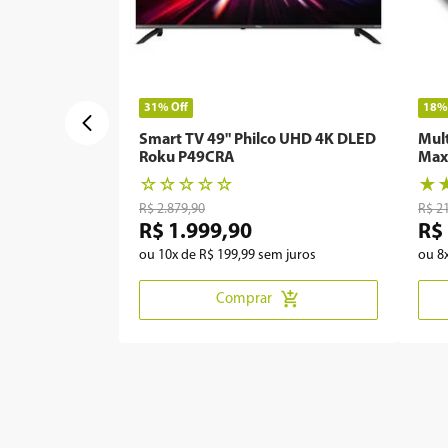
31%
Off
18
Smart TV 49" Philco UHD 4K DLED
Mul
Roku P49CRA
Max
☆
☆
☆
☆
☆
★
R$
2
.
879
,
90
R$
2
R$
1
.
999
,
90
R$
ou
10
x de
R$
199
,
99
sem juros
ou
8
Comprar