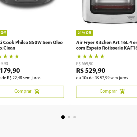
%
Off
21%
Off
ti Cook Philco 850W Sem Óleo
Air Fryer Kitchen Art 16L 4 
x Clean
com Espeto Rotisserie KAF1
★
★
★
★
★
★
★
★
★
19
,
90
R$
669
,
90
179
,
90
R$
529
,
90
x de
R$
22
,
48
sem juros
ou
10
x de
R$
52
,
99
sem juros
Comprar
Comprar