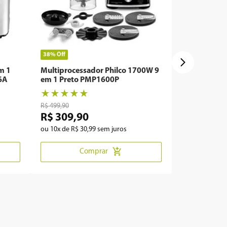
38%
Off
em 1
Multiprocessador Philco 1700W 9
6A
em 1 Preto PMP1600P
★
★
★
★
★
R$
499
,
90
R$
309
,
90
ou
10
x de
R$
30
,
99
sem juros
Comprar