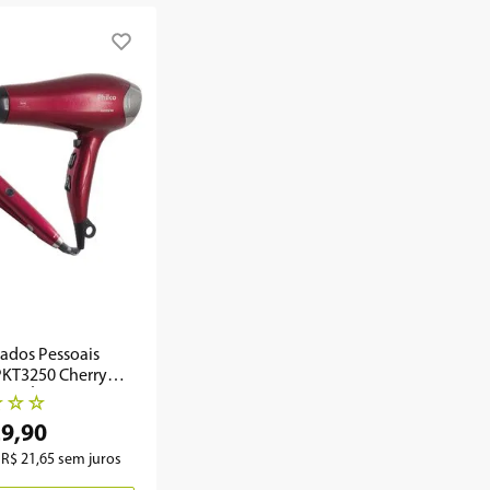
dados Pessoais
PKT3250 Cherry
ine Íon - Outlet
☆
☆
☆
29
,
90
e
R$
21
,
65
sem juros