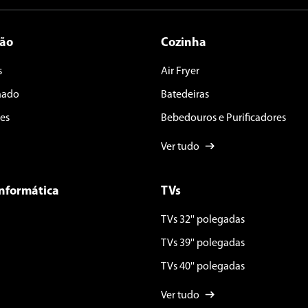
ção
Cozinha
s
Air Fryer
nado
Batedeiras
es
Bebedouros e Purificadores
Ver tudo
Informática
TVs
TVs 32'' polegadas
TVs 39'' polegadas
TVs 40'' polegadas
Ver tudo