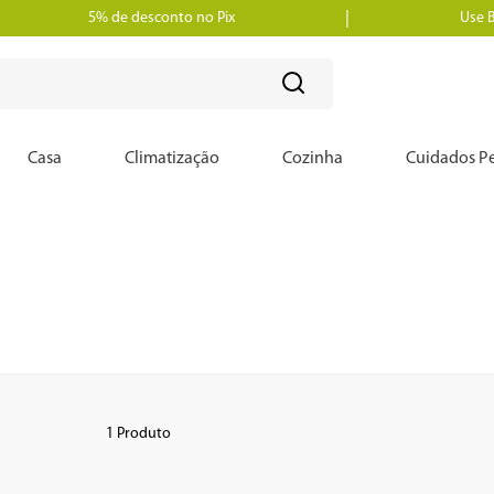
5% de desconto no Pix
Use 
?
Casa
Climatização
Cozinha
Cuidados Pe
1
Produto