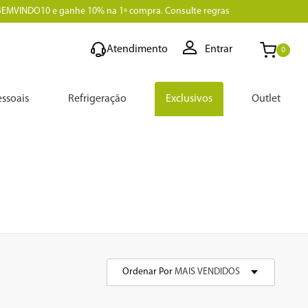
BEMVINDO10 e ganhe 10% na 1ª compra. Consulte regras
Atendimento
Entrar
0
ssoais
Refrigeração
Exclusivos
Outlet
Ordenar Por
MAIS VENDIDOS