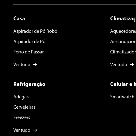
Casa
Climatiza
Aspirador de Pó Robô
Aquecedore
Aspirador de Pó
Ar-condicio
Ferro de Passar
Climatizador
Ver tudo
Ver tudo
Refrigeração
Celular e 
Adegas
Smartwatch
Cervejeiras
Freezers
Ver tudo