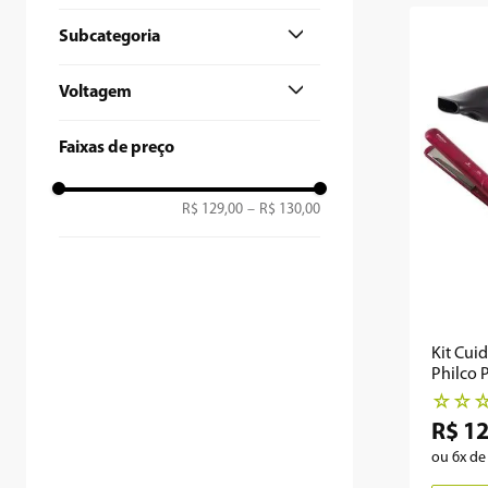
9
º
microondas
Subcategoria
10
º
12000
Kit Cuidados Pessoais
Voltagem
127V
Faixas de preço
R$ 129,00
–
R$ 130,00
Kit Cui
Philco 
Tourmal
☆
☆
R$
1
ou
6
x d