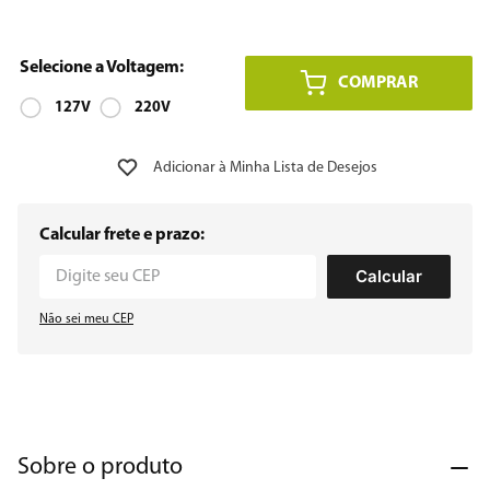
8
º
embutir
COMPRAR
9
º
microondas
127V
220V
10
º
multiprocessador
Calcular frete e prazo:
Calcular
Não sei meu CEP
Sobre o produto