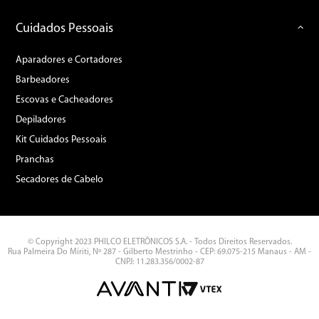
Cuidados Pessoais
Aparadores e Cortadores
Barbeadores
Escovas e Cacheadores
Depiladores
Kit Cuidados Pessoais
Pranchas
Secadores de Cabelo
© Copyright 2023 PHILCO ELETRÔNICOS S.A. - Todos Direitos Reservados.
Rua Palmeira Do Miriti, Nº 287 - Gilberto Mestrinho - CEP: 69.075-215 Manaus - AM -
CNPJ: 11.283.356/0002-87