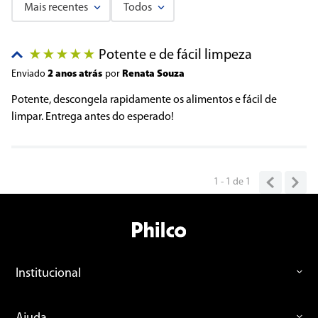
Mais recentes
Todos
Adicionar avaliação
Potente e de fácil limpeza
★
★
★
★
★
Título
Enviado
2 anos atrás
por
Renata Souza
Potente, descongela rapidamente os alimentos e fácil de
limpar. Entrega antes do esperado!
Avalie o produto de 1 a 5 estrelas
★
★
★
★
★
Seu nome
1 - 1
de
1
Endereço de email
Institucional
Escreva uma avaliação