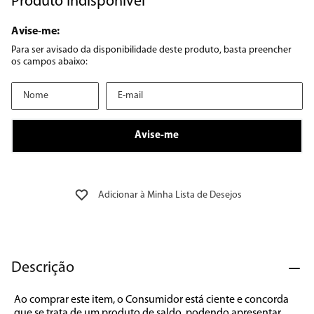
Produto Indisponível
8
º
geladeira
9
º
microondas
10
º
12000
Descrição
Ao comprar este item, o Consumidor está ciente e concorda 
que se trata de um produto de saldo, podendo apresentar 