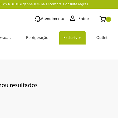
BEMVINDO10 e ganhe 10% na 1ª compra. Consulte regras
Atendimento
Entrar
0
ssoais
Refrigeração
Exclusivos
Outlet
nou resultados