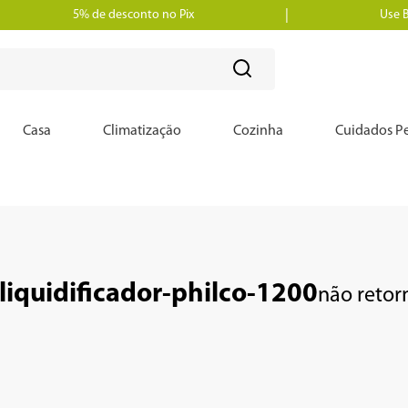
5% de desconto no Pix
Use 
?
Casa
Climatização
Cozinha
Cuidados Pe
liquidificador-philco-1200
não retor