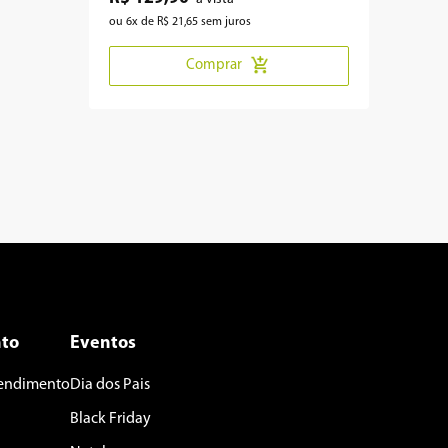
ou
6
x de
R$
21
,
65
sem juros
Comprar
to
Eventos
tendimento
Dia dos Pais
Black Friday