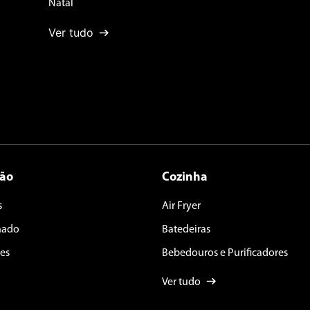
Natal
Ver tudo
ção
Cozinha
s
Air Fryer
nado
Batedeiras
es
Bebedouros e Purificadores
Ver tudo