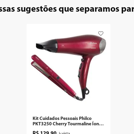
ssas sugestões que separamos pa
Kit Cuidados Pessoais Philco
PKT3250 Cherry Tourmaline Íon -
Outlet
R$
129
,
90