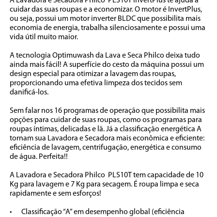
A Lavadora e Secadora Philco  PLS10T InvertPlus te ajuda a 
cuidar das suas roupas e a economizar. O motor é InvertPlus, 
ou seja, possui um motor inverter BLDC que possibilita mais 
economia de energia, trabalha silenciosamente e possui uma 
vida útil muito maior.

A tecnologia Optimuwash da Lava e Seca Philco deixa tudo 
ainda mais fácil! A superfície do cesto da máquina possui um 
design especial para otimizar a lavagem das roupas, 
proporcionando uma efetiva limpeza dos tecidos sem 
danificá-los.

Sem falar nos 16 programas de operação que possibilita mais 
opções para cuidar de suas roupas, como os programas para 
roupas íntimas, delicadas e lã. Já a classificação energética A 
tornam sua Lavadora e Secadora mais econômica e eficiente: 
eficiência de lavagem, centrifugação, energética e consumo 
de água. Perfeita!!

A Lavadora e Secadora Philco  PLS10T tem capacidade de 10 
Kg para lavagem e 7 Kg para secagem. É roupa limpa e seca 
rapidamente e sem esforços!

•	Classificação “A” em desempenho global (eficiência 