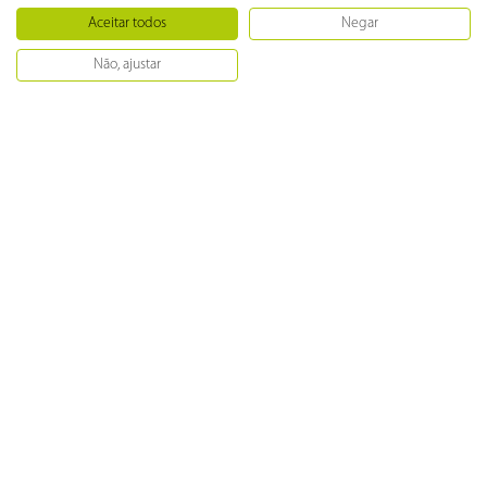
Aceitar todos
Negar
Mais recentes
Todos
Não, ajustar
127V
220V
Avise-me
Carregando avaliações…
Institucional
Ajuda
Atendimento
Eventos