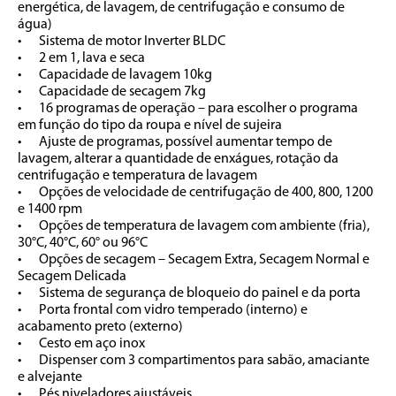
energética, de lavagem, de centrifugação e consumo de 
água) 

•	Sistema de motor Inverter BLDC

•	2 em 1, lava e seca

•	Capacidade de lavagem 10kg

•	Capacidade de secagem 7kg

•	16 programas de operação – para escolher o programa 
em função do tipo da roupa e nível de sujeira

•	Ajuste de programas, possível aumentar tempo de 
lavagem, alterar a quantidade de enxágues, rotação da 
centrifugação e temperatura de lavagem

•	Opções de velocidade de centrifugação de 400, 800, 1200 
e 1400 rpm

•	Opções de temperatura de lavagem com ambiente (fria), 
30°C, 40°C, 60° ou 96°C

•	Opções de secagem – Secagem Extra, Secagem Normal e 
Secagem Delicada

•	Sistema de segurança de bloqueio do painel e da porta

•	Porta frontal com vidro temperado (interno) e 
acabamento preto (externo) 

•	Cesto em aço inox

•	Dispenser com 3 compartimentos para sabão, amaciante 
e alvejante

•	Pés niveladores ajustáveis
