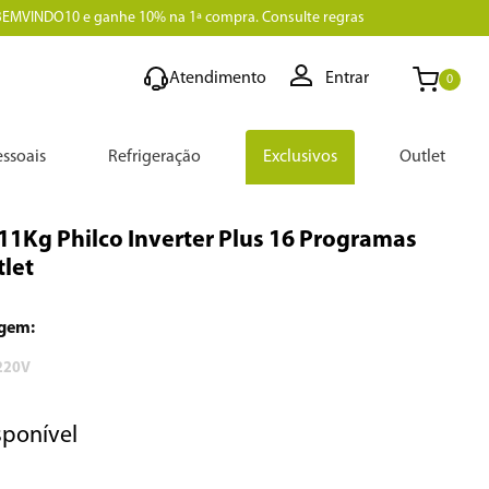
BEMVINDO10 e ganhe 10% na 1ª compra. Consulte regras
Atendimento
Entrar
0
ssoais
Refrigeração
Exclusivos
Outlet
 11Kg Philco Inverter Plus 16 Programas
tlet
220V
sponível