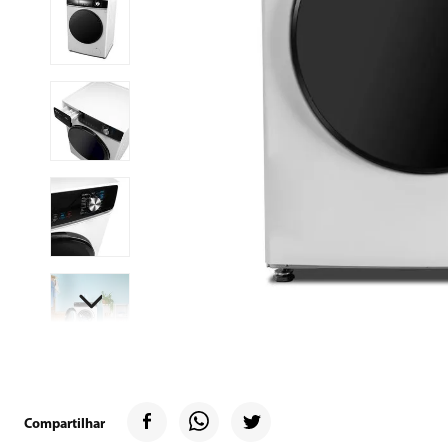
9
º
microondas
10
º
multiprocessado
Compartilhar