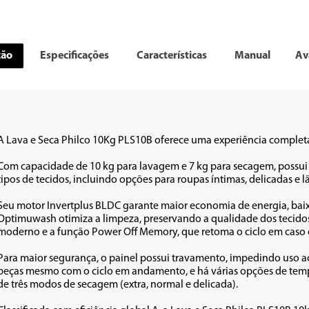
ção
Especificações
Características
Manual
Av
A Lava e Seca Philco 10Kg PLS10B oferece uma experiência completa 
Com capacidade de 10 kg para lavagem e 7 kg para secagem, possui 
tipos de tecidos, incluindo opções para roupas íntimas, delicadas e lã.
Seu motor Invertplus BLDC garante maior economia de energia, baixo
Optimuwash otimiza a limpeza, preservando a qualidade dos tecidos.
moderno e a função Power Off Memory, que retoma o ciclo em caso d
Para maior segurança, o painel possui travamento, impedindo uso ac
peças mesmo com o ciclo em andamento, e há várias opções de tempera
de três modos de secagem (extra, normal e delicada).
