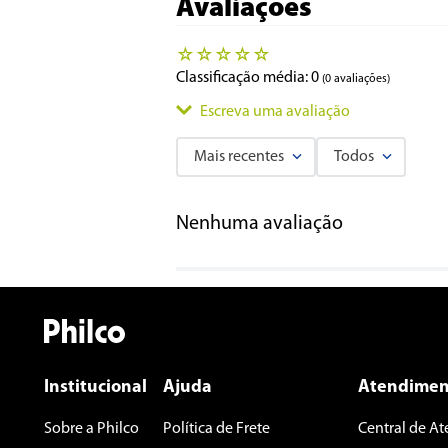
Avaliações
☆
☆
☆
☆
☆
Classificação média: 0
(0 avaliações)
Escreva uma avaliação
Mais recentes
Todos
Adicionar avaliação
Nenhuma avaliação
Título
Avalie o produto de 1 a 5 estrelas
★
★
★
★
★
Seu nome
Institucional
Ajuda
Atendimen
Sobre a Philco
Política de Frete
Central de A