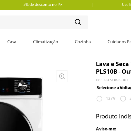
5% de desconto no Pix
Use 
?
Casa
Climatização
Cozinha
Cuidados Pe
Lava e Seca
PLS10B - Ou
ID
:
BRI-PLS11B-B-OUT
127V
Produto Indi