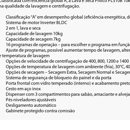
Classificada com eficiência global A, a Lava e Seca Philco PLS10B 1
na qualidade da lavagem e centrifugação.

ão e consumo de água) 

r BLDC

seca

 10kg

m 7kg

 e nível de sujeira

otação da centrifugação 
e temperatura de lavagem

00 e 1400 rpm

°C, 60° ou 96°C

cagem Delicada

 e da porta

reto (externo) 

nox

e e alvejante

áveis

ático

•	Gabinete protegido contra corrosão