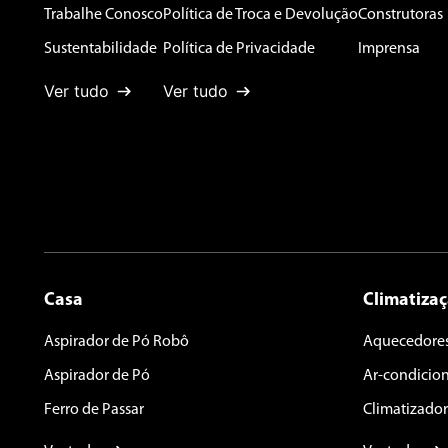
Endereço de email
Trabalhe Conosco
Política de Troca e Devolução
Construtoras
Sustentabilidade
Política de Privacidade
Imprensa
Ver tudo
Ver tudo
Escreva uma avaliação
ENVIAR AVALIAÇÃO
Casa
Climatiza
Aspirador de Pó Robô
Aquecedore
Aspirador de Pó
Ar-condicio
Ferro de Passar
Climatizador