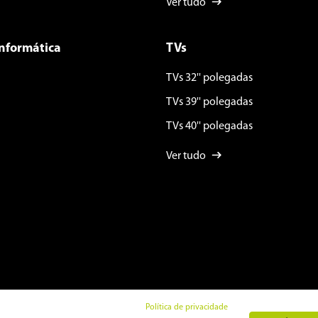
Ver tudo
Informática
TVs
TVs 32'' polegadas
TVs 39'' polegadas
TVs 40'' polegadas
Ver tudo
Política de privacidade