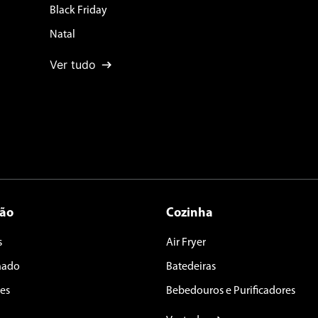
Black Friday
Natal
Ver tudo
ção
Cozinha
s
Air Fryer
nado
Batedeiras
es
Bebedouros e Purificadores