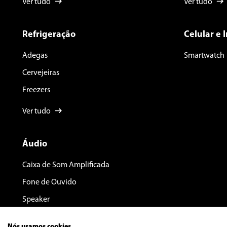
Ver tudo
Ver tudo
Refrigeração
Celular e 
Adegas
Smartwatch
Cervejeiras
Freezers
Ver tudo
Áudio
Caixa de Som Amplificada
Fone de Ouvido
Speaker
Nós usamos cookies