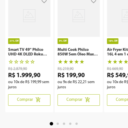
31%
Off
9%
Off
18%
Off
Smart TV 49" Philco
Multi Cook Philco
Air Fryer Ki
UHD 4K DLED Roku
850W Sem Óleo Maxx
16L 4 em 1 
P49CRA
Clean
Rotisserie 
☆
☆
☆
☆
☆
★
★
★
★
★
★
★
★
R$
2
.
879
,
90
R$
219
,
90
R$
669
,
90
R$
1
.
999
,
90
R$
199
,
90
R$
549
,
ou
10
x de
R$
199
,
99
sem
ou
9
x de
R$
22
,
21
sem
ou
10
x de
R
juros
juros
juros
Comprar
Comprar
Compr