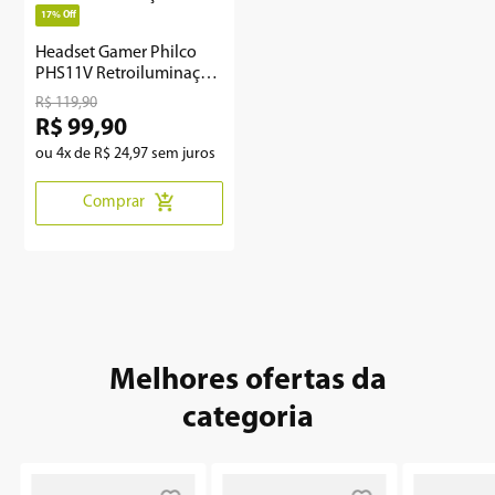
17%
Off
8
º
12000
Headset Gamer Philco
PHS11V Retroiluminação
9
º
geladeira
LED
R$
119
,
90
R$
99
,
90
10
º
inverter
ou
4
x de
R$
24
,
97
sem juros
Comprar
Melhores ofertas da
categoria