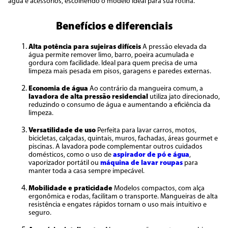
água e acessórios, escolhendo o modelo ideal para sua rotina.
Benefícios e diferenciais
Alta potência para sujeiras difíceis
A pressão elevada da
água permite remover limo, barro, poeira acumulada e
gordura com facilidade. Ideal para quem precisa de uma
limpeza mais pesada em pisos, garagens e paredes externas.
Economia de água
Ao contrário da mangueira comum, a
lavadora de alta pressão residencial
utiliza jato direcionado,
reduzindo o consumo de água e aumentando a eficiência da
limpeza.
Versatilidade de uso
Perfeita para lavar carros, motos,
bicicletas, calçadas, quintais, muros, fachadas, áreas gourmet e
piscinas. A lavadora pode complementar outros cuidados
domésticos, como o uso de
aspirador de pó e água
,
vaporizador portátil ou
máquina de lavar roupas
para
manter toda a casa sempre impecável.
Mobilidade e praticidade
Modelos compactos, com alça
ergonômica e rodas, facilitam o transporte. Mangueiras de alta
resistência e engates rápidos tornam o uso mais intuitivo e
seguro.