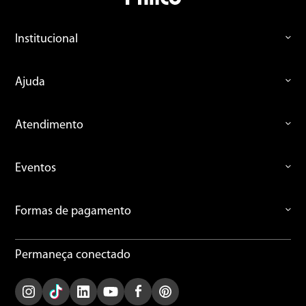
Avalie o produto de 1 a 5 estrelas
Institucional
★
★
★
★
★
Seu nome
Ajuda
Endereço de email
Atendimento
Eventos
Escreva uma avaliação
Formas de pagamento
Permaneça conectado
ENVIAR AVALIAÇÃO