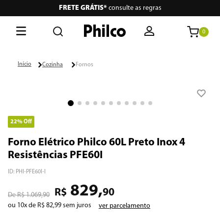
FRETE GRÁTIS*
consulte as regras
0
O que está buscando hoje?
Cozinha
Fornos
Termos mais buscados
1
º
philco
2
º
lava seca
22%
Off
3
º
escova secadora
Forno Elétrico Philco 60L Preto Inox 4
Resistências PFE60I
4
º
air fryer
ID
:
PHI-PFE60I-I
5
º
aspiradores
829
,
R$
90
R$
1
.
069
,
90
6
º
portátil
ou
10
x de
R$
82
,
99
sem juros
ver parcelamento
7
º
vertical