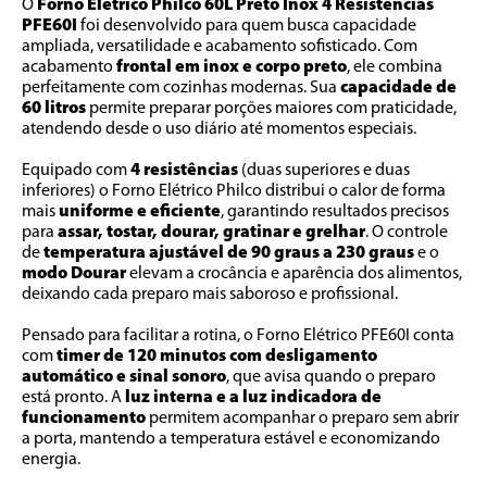
O 
Forno Elétrico Philco 60L Preto Inox 4 Resistências 
PFE60I
 foi desenvolvido para quem busca capacidade 
ampliada, versatilidade e acabamento sofisticado. Com 
acabamento 
frontal em inox e corpo preto
, ele combina 
perfeitamente com cozinhas modernas. Sua 
capacidade de 
60 litros
 permite preparar porções maiores com praticidade, 
atendendo desde o uso diário até momentos especiais.
Equipado com
 4 resistências
 (duas superiores e duas 
inferiores) o Forno Elétrico Philco distribui o calor de forma 
mais 
uniforme e eficiente
, garantindo resultados precisos 
para 
assar, tostar, dourar, gratinar e grelhar
. O controle 
de 
temperatura ajustável de 90 graus a 230 graus
 e o 
modo Dourar
 elevam a crocância e aparência dos alimentos, 
deixando cada preparo mais saboroso e profissional.
Pensado para facilitar a rotina, o Forno Elétrico PFE60I conta 
com 
timer de 120 minutos com desligamento 
automático e sinal sonoro
, que avisa quando o preparo 
está pronto. A 
luz interna e a luz indicadora de 
funcionamento
 permitem acompanhar o preparo sem abrir 
a porta, mantendo a temperatura estável e economizando 
energia.