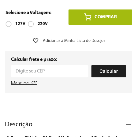
8
º
embutir
COMPRAR
9
º
127V
geladeira
220V
10
º
microondas
Calcular frete e prazo:
Calcular
Não sei meu CEP
Descrição