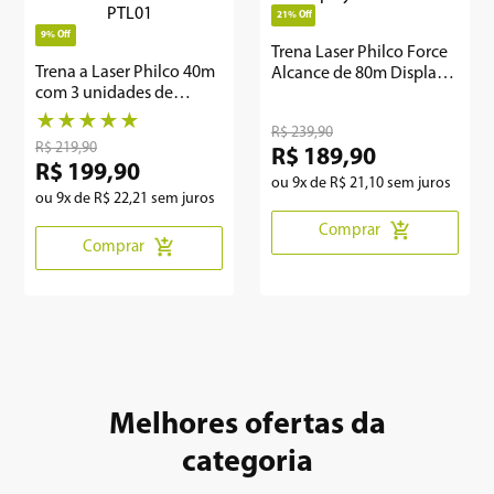
21%
Off
9%
Off
8
º
12000
Trena Laser Philco Force
Trena a Laser Philco 40m
Alcance de 80m Display
9
º
geladeira
com 3 unidades de
LED PTL02
medida PTL01
★
★
★
★
★
10
º
inverter
R$
239
,
90
R$
219
,
90
R$
189
,
90
R$
199
,
90
ou
9
x de
R$
21
,
10
sem juros
ou
9
x de
R$
22
,
21
sem juros
Comprar
Comprar
Melhores ofertas da
categoria