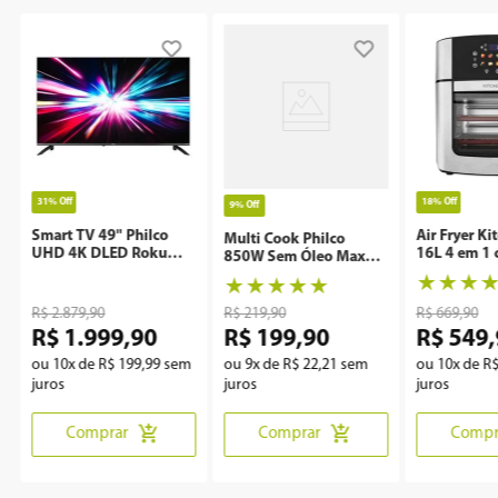
31%
Off
18%
Off
9%
Off
Smart TV 49" Philco
Air Fryer Ki
Multi Cook Philco
UHD 4K DLED Roku
16L 4 em 1 
850W Sem Óleo Maxx
P49CRA
Rotisserie 
Clean
★
★
★
★
★
★
★
★
R$
2
.
879
,
90
R$
219
,
90
R$
669
,
90
R$
1
.
999
,
90
R$
199
,
90
R$
549
,
ou
10
x de
R$
199
,
99
sem
ou
9
x de
R$
22
,
21
sem
ou
10
x de
R
juros
juros
juros
Comprar
Comprar
Compr