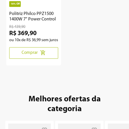
16%
Off
8
º
12000
Politriz Philco PPZ1500
1400W 7” Power Control
9
º
geladeira
R$
439
,
90
R$
369
,
90
10
º
inverter
ou
10
x de
R$
36
,
99
sem juros
Comprar
Melhores ofertas da
categoria