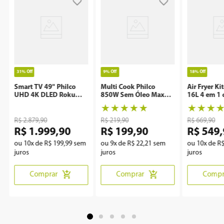
31%
Off
9%
Off
18%
Off
Smart TV 49" Philco
Multi Cook Philco
Air Fryer Ki
UHD 4K DLED Roku
850W Sem Óleo Maxx
16L 4 em 1 
P49CRA
Clean
Rotisserie 
★
★
★
★
★
★
★
★
R$
2
.
879
,
90
R$
219
,
90
R$
669
,
90
R$
1
.
999
,
90
R$
199
,
90
R$
549
,
ou
10
x de
R$
199
,
99
sem
ou
9
x de
R$
22
,
21
sem
ou
10
x de
R
juros
juros
juros
Comprar
Comprar
Compr