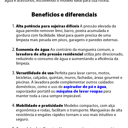
água e acessórios, escolhendo o modelo ideal para sua rotina.
Benefícios e diferenciais
Alta potência para sujeiras difíceis
A pressão elevada da
água permite remover limo, barro, poeira acumulada e
gordura com facilidade. Ideal para quem precisa de uma
limpeza mais pesada em pisos, garagens e paredes externas.
Economia de água
Ao contrário da mangueira comum, a
lavadora de alta pressão residencial
utiliza jato direcionado,
reduzindo o consumo de água e aumentando a eficiência da
limpeza.
Versatilidade de uso
Perfeita para lavar carros, motos,
bicicletas, calçadas, quintais, muros, fachadas, áreas gourmet e
piscinas. A lavadora pode complementar outros cuidados
domésticos, como o uso de
aspirador de pó e água
,
vaporizador portátil ou
máquina de lavar roupas
para
manter toda a casa sempre impecável.
Mobilidade e praticidade
Modelos compactos, com alça
ergonômica e rodas, facilitam o transporte. Mangueiras de alta
resistência e engates rápidos tornam o uso mais intuitivo e
seguro.