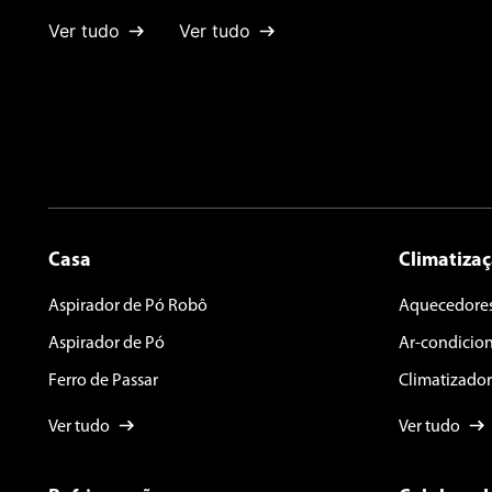
Ver tudo
Ver tudo
Escreva uma avaliação
ENVIAR AVALIAÇÃO
Casa
Climatiza
Aspirador de Pó Robô
Aquecedore
Aspirador de Pó
Ar-condicio
Ferro de Passar
Climatizador
Ver tudo
Ver tudo