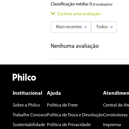
Classificação média: 0
(0 avaliações)
Escreva uma avaliação
Mais recentes
Todos
Adicionar avaliação
Nenhuma avaliação
Título
Avalie o produto de 1 a 5 estrelas
★
★
★
★
★
Seu nome
Institucional
Ajuda
Atendimen
Sobre a Philco
Política de Frete
Central de A
Endereço de email
Trabalhe Conosco
Política de Troca e Devolução
Construtoras
Sustentabilidade
Política de Privacidade
Imprensa