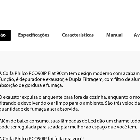
ção
Especificações
Características
Manual
Av
A Coifa Philco PCO90IP Flat 90cm tem design moderno com acabame
Função, é depurador e exaustor, e Dupla Filtragem, com filtro de al
absorção de gordura e fumaça.

O exaustor expulsa o ar quente para fora da cozinha, enquanto o mo
filtrando e devolvendo o ar limpo para o ambiente. São três velocida
quantidade de fumaça a ser absorvida. 

Além de baixo consumo, suas lâmpadas de Led dão um charme todo esp
pode ser regulada para se adaptar melhor ao espaço que você tem. 

A Coifa Philco PCO90IP foi feita pra você!
