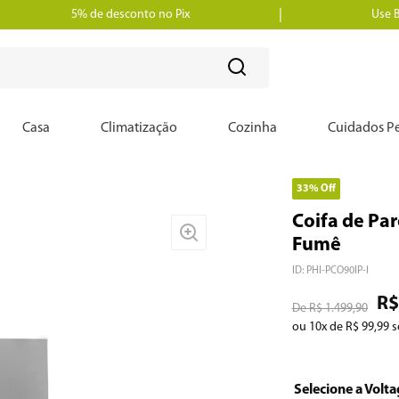
5% de desconto no Pix
Use 
?
Casa
Climatização
Cozinha
Cuidados Pe
33%
Off
Coifa de Par
Fumê
ID
:
PHI-PCO90IP-I
R$
R$
1
.
499
,
90
ou
10
x de
R$
99
,
99
s