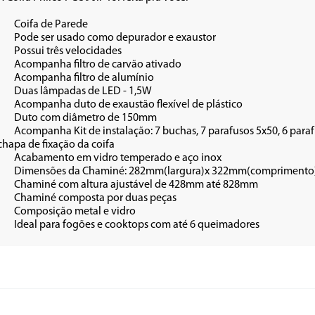
ede

xaustor 

dades

ativado

umínio

 1,5W

 plástico

150mm

 fixação da Chaminé e 1 
chapa de fixação da coifa

aço inox

omprimento)

até 828mm

 peças

vidro

•	Ideal para fogões e cooktops com até 6 queimadores