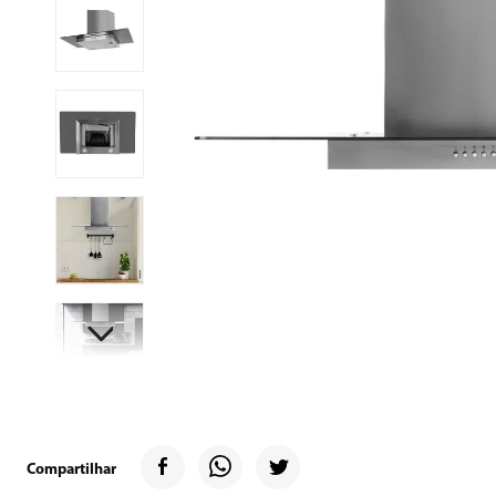
9
º
microondas
10
º
12000
Compartilhar