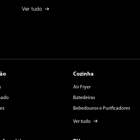
Ver tudo
ção
Cozinha
s
Air Fryer
nado
Batedeiras
es
Bebedouros e Purificadores
Ver tudo