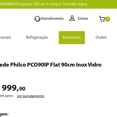
BEMVINDO10 e ganhe 10% na 1ª compra. Consulte regras
Atendimento
Entrar
0
ssoais
Refrigeração
Exclusivos
Outlet
ede Philco PCO90IP Flat 90cm Inox Vidro
999
,
90
em juros
ver parcelamento