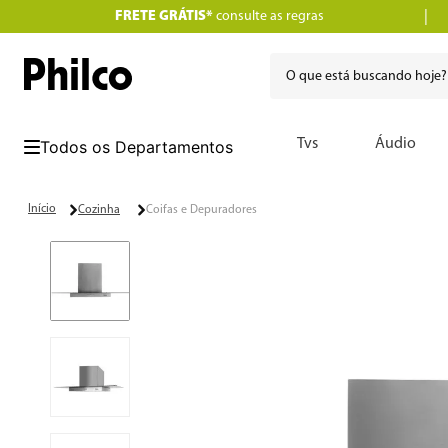
FRETE GRÁTIS*
consulte as regras
O que está buscando hoje
Termos mais buscados
Tvs
Áudio
1
º
lava seca
2
º
philco
Cozinha
Coifas e Depuradores
3
º
portátil
4
º
air fryer
5
º
vertical
6
º
embutir
7
º
aspiradores
8
º
geladeira