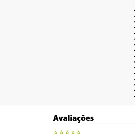
•	Coifa de Par
•	Pode ser usado como depurador e e
•	Possui três veloci
•	Acompanha filtro de carvão 
•	Acompanha filtro de al
•	Duas lâmpadas de LED -
•	Acompanha duto de exaustão flexível de
•	Duto com diâmetro de 
•	Acompanha Kit de instalação: 7 buchas, 7 parafusos 5x50, 6 parafusos 4,2x9,5, 2 chapas para
•	Acabamento em vidro temperado e 
•	Dimensões da Chaminé: 282mm(largura)x 322mm(c
•	Chaminé com altura ajustável de 428mm 
•	Chaminé composta por duas
•	Composição metal e 
Avaliações
☆
☆
☆
☆
☆