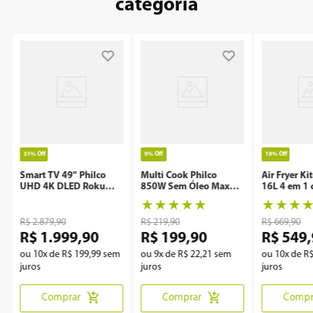
categoria
31%
Off
9%
Off
18%
Off
Smart TV 49" Philco
Multi Cook Philco
Air Fryer Ki
UHD 4K DLED Roku
850W Sem Óleo Maxx
16L 4 em 1 
P49CRA
Clean
Rotisserie 
★
★
★
★
★
★
★
★
R$
2
.
879
,
90
R$
219
,
90
R$
669
,
90
R$
1
.
999
,
90
R$
199
,
90
R$
549
,
ou
10
x de
R$
199
,
99
sem
ou
9
x de
R$
22
,
21
sem
ou
10
x de
R
juros
juros
juros
Comprar
Comprar
Compr