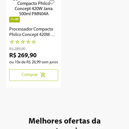
8
º
12000
7%
Off
9
º
geladeira
Processador Compacto
10
º
inverter
Philco Concept 420W
Jarra 500ml PMN04A
☆
☆
☆
☆
☆
R$
289
,
90
R$
269
,
90
ou
10
x de
R$
26
,
99
sem juros
Comprar
Melhores ofertas da