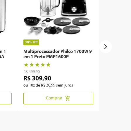
38%
Off
em 1
Multiprocessador Philco 1700W 9
6A
em 1 Preto PMP1600P
★
★
★
★
★
R$
499
,
90
R$
309
,
90
ou
10
x de
R$
30
,
99
sem juros
Comprar