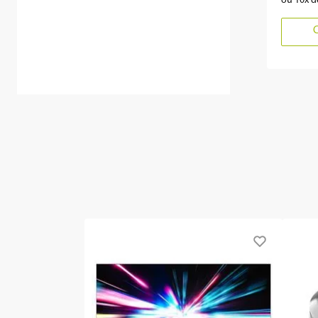
ou
10
x 