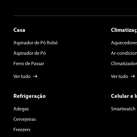
Casa
Climatiza
Aspirador de Pó Robô
Aquecedore
Aspirador de Pó
Ar-condicio
Ferro de Passar
Climatizador
Ver tudo
Ver tudo
Refrigeração
Celular e 
Adegas
Smartwatch
Cervejeiras
Freezers