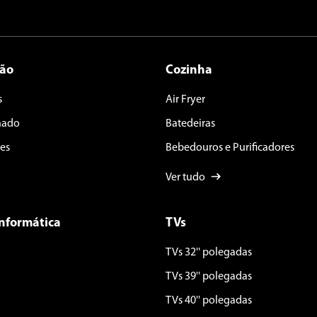
ção
Cozinha
s
Air Fryer
nado
Batedeiras
es
Bebedouros e Purificadores
Ver tudo
Informática
TVs
TVs 32'' polegadas
TVs 39'' polegadas
TVs 40'' polegadas