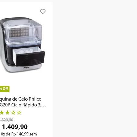
%
Off
uina de Gelo Philco
20P Ciclo Rápido 3,5L
Kg
★
★
☆
☆
1
.
829
,
90
$
1
.
409
,
90
10
x de
R$
140
,
99
sem