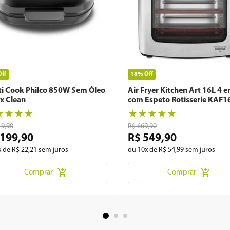
Off
18%
Off
ti Cook Philco 850W Sem Óleo
Air Fryer Kitchen Art 16L 4 
x Clean
com Espeto Rotisserie KAF1
★
★
★
★
★
★
★
★
★
19
,
90
R$
669
,
90
199
,
90
R$
549
,
90
x de
R$
22
,
21
sem juros
ou
10
x de
R$
54
,
99
sem juros
Comprar
Comprar