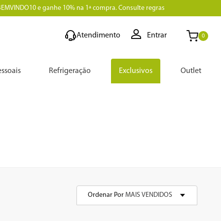
BEMVINDO10 e ganhe 10% na 1ª compra. Consulte regras
Atendimento
Entrar
0
ssoais
Refrigeração
Exclusivos
Outlet
Ordenar Por
MAIS VENDIDOS