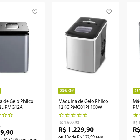
23%
Off
23
 de Gelo Philco
Máquina de Gelo Philco
Máq
,2L PMG12A
12KG PMG01PI 100W
PMG
20
☆
☆
☆
☆
☆
☆
☆
☆
★
R$
1
.
599
,
90
R$
0
R$
1
.
229
,
90
R
49
,
90
ou
10
x de
R$
122
,
99
sem
ou