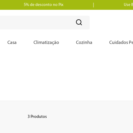
5% de desconto no Pix
Use 
?
Casa
Climatização
Cozinha
Cuidados Pe
3
Produtos