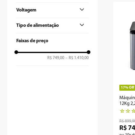
9
º
air fryer
Voltagem
10
º
retrô
127V
Tipo de alimentação
220V
Corrente doméstica
Faixas de preço
R$ 749,00
–
R$ 1.410,00
17%
Off
Máquina
12Kg 2
☆
☆
R$
899
,
9
R$
7