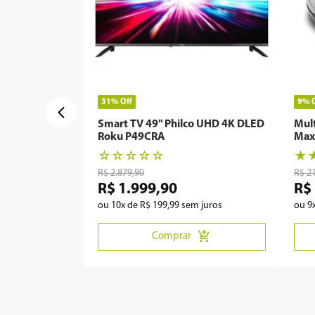
31%
Off
9%
Smart TV 49" Philco UHD 4K DLED
Mul
Roku P49CRA
Max
☆
☆
☆
☆
☆
★
R$
2
.
879
,
90
R$
2
R$
1
.
999
,
90
R$
ou
10
x de
R$
199
,
99
sem juros
ou
9
Comprar