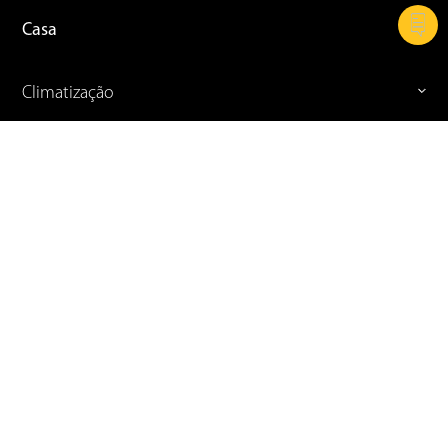
Casa
Climatização
Cozinha
Refrigeração
Celular e Informática
TVs
Ferramentas