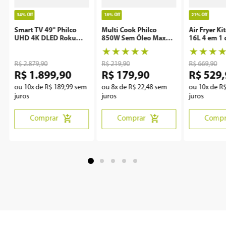
34%
Off
18%
Off
21%
Off
Smart TV 49" Philco
Multi Cook Philco
Air Fryer Ki
UHD 4K DLED Roku
850W Sem Óleo Maxx
16L 4 em 1 
P49CRA
Clean
Rotisserie 
★
★
★
★
★
★
★
★
R$
2
.
879
,
90
R$
219
,
90
R$
669
,
90
R$
1
.
899
,
90
R$
179
,
90
R$
529
,
ou
10
x de
R$
189
,
99
sem
ou
8
x de
R$
22
,
48
sem
ou
10
x de
R
juros
juros
juros
Comprar
Comprar
Compr