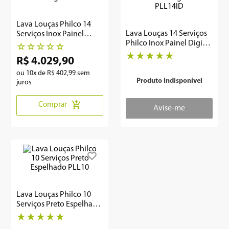
8
º
embutir
Lava Louças Philco 14
Lava Louças 14 Serviços
Serviços Inox Painel
9
º
microondas
Philco Inox Painel Digital
Digital PLL14A
☆
☆
☆
☆
☆
PLL14ID
★
★
★
★
★
R$
4
.
029
,
90
10
º
multiprocessador
ou
10
x de
R$
402
,
99
sem
Produto Indisponível
juros
Comprar
Lava Louças Philco 10
Serviços Preto Espelhado
PLL10
★
★
★
★
★