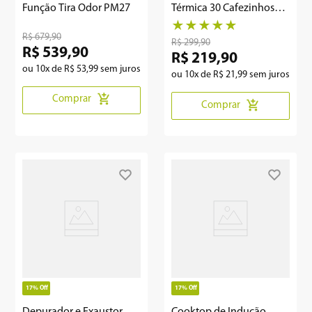
Micro-ondas Philco 25L
Cafeteira Philco 1L Jarra
Função Tira Odor PM27
Térmica 30 Cafezinhos
700W PCFE02
★
★
★
★
★
R$
679
,
90
R$
299
,
90
R$
539
,
90
R$
219
,
90
ou
10
x de
R$
53
,
99
sem juros
ou
10
x de
R$
21
,
99
sem juros
Comprar
Comprar
17%
Off
17%
Off