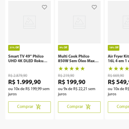
31%
Off
9%
Off
18%
Off
Smart TV 49" Philco
Multi Cook Philco
Air Fryer Ki
UHD 4K DLED Roku
850W Sem Óleo Maxx
16L 4 em 1 
P49CRA
Clean
Rotisserie 
★
★
★
★
★
★
★
★
R$
2
.
879
,
90
R$
219
,
90
R$
669
,
90
R$
1
.
999
,
90
R$
199
,
90
R$
549
,
ou
10
x de
R$
199
,
99
sem
ou
9
x de
R$
22
,
21
sem
ou
10
x de
R
juros
juros
juros
Comprar
Comprar
Compr