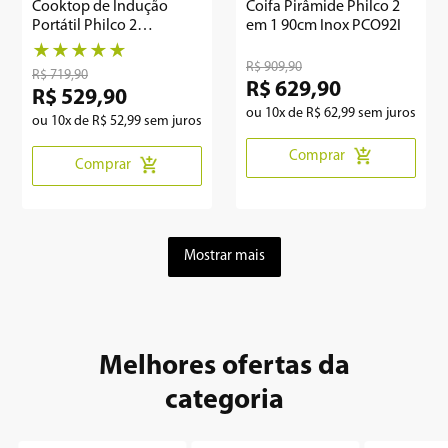
Cooktop de Indução
Coifa Pirâmide Philco 2
Portátil Philco 2
em 1 90cm Inox PCO92I
queimadores PCT20P
★
★
★
★
★
R$
909
,
90
R$
719
,
90
R$
629
,
90
R$
529
,
90
ou
10
x de
R$
62
,
99
sem juros
ou
10
x de
R$
52
,
99
sem juros
Comprar
Comprar
Mostrar mais
Melhores ofertas da
categoria