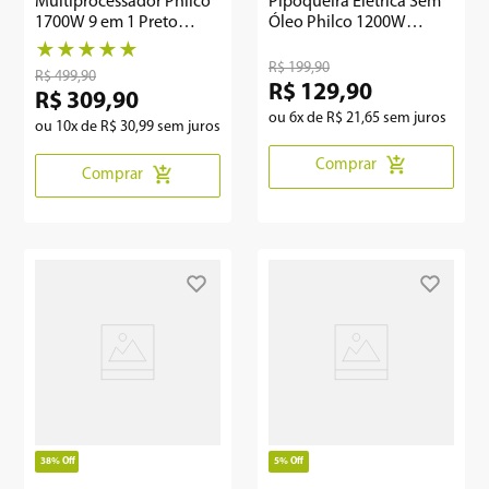
Multiprocessador Philco
Pipoqueira Elétrica Sem
1700W 9 em 1 Preto
Óleo Philco 1200W
PMP1600P
PPIE01A
★
★
★
★
★
R$
199
,
90
R$
499
,
90
R$
129
,
90
R$
309
,
90
ou
6
x de
R$
21
,
65
sem juros
ou
10
x de
R$
30
,
99
sem juros
Comprar
Comprar
38%
Off
5%
Off