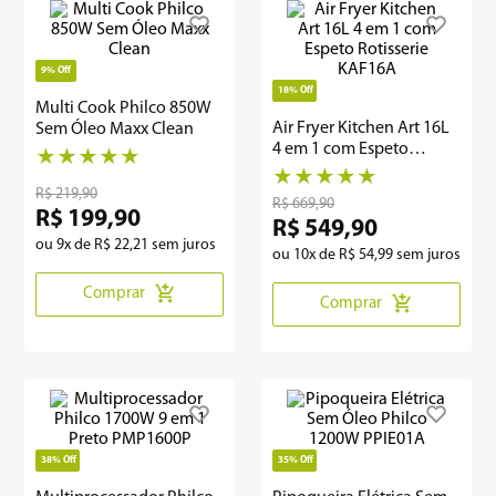
8
º
12000
9
º
geladeira
9%
Off
18%
Off
10
º
inverter
Multi Cook Philco 850W
Air Fryer Kitchen Art 16L
Sem Óleo Maxx Clean
4 em 1 com Espeto
★
★
★
★
★
Rotisserie KAF16A
★
★
★
★
★
R$
219
,
90
R$
669
,
90
R$
199
,
90
R$
549
,
90
ou
9
x de
R$
22
,
21
sem juros
ou
10
x de
R$
54
,
99
sem juros
Comprar
Comprar
38%
Off
35%
Off