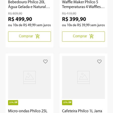
Bebedouro Philco 20L
Waffle Maker Philco 5
Água Gelada e Natural
Temperaturas 4 Waffles
com Compressor PBE18
PWM04A
R$
809
,
90
R$
419
,
90
R$
499
,
90
R$
399
,
90
ou
10
x de
R$
49
,
99
sem juros
ou
10
x de
R$
39
,
99
sem juros
Comprar
Comprar
21%
Off
27%
Off