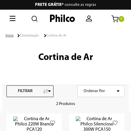
FRETE GRÁTIS*
consulte as regras
0
O que está buscando hoje?
Climatização
Cortina de Ar
Termos mais buscados
Cortina de Ar
1
º
lava seca
2
º
philco
3
º
portátil
FILTRAR
Ordenar Por
MAIS VENDIDOS
4
º
air fryer
2
Produtos
5
º
vertical
6
º
embutir
7
º
aspiradores