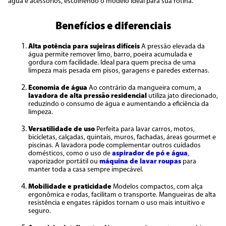
água e acessórios, escolhendo o modelo ideal para sua rotina.
Benefícios e diferenciais
Alta potência para sujeiras difíceis
A pressão elevada da
água permite remover limo, barro, poeira acumulada e
gordura com facilidade. Ideal para quem precisa de uma
limpeza mais pesada em pisos, garagens e paredes externas.
Economia de água
Ao contrário da mangueira comum, a
lavadora de alta pressão residencial
utiliza jato direcionado,
reduzindo o consumo de água e aumentando a eficiência da
limpeza.
Versatilidade de uso
Perfeita para lavar carros, motos,
bicicletas, calçadas, quintais, muros, fachadas, áreas gourmet e
piscinas. A lavadora pode complementar outros cuidados
domésticos, como o uso de
aspirador de pó e água
,
vaporizador portátil ou
máquina de lavar roupas
para
manter toda a casa sempre impecável.
Mobilidade e praticidade
Modelos compactos, com alça
ergonômica e rodas, facilitam o transporte. Mangueiras de alta
resistência e engates rápidos tornam o uso mais intuitivo e
seguro.