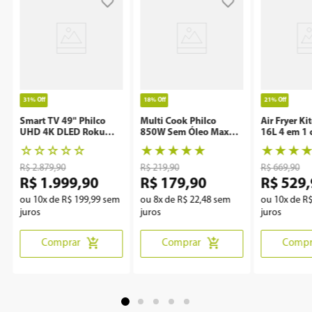
31%
Off
18%
Off
21%
Off
Smart TV 49" Philco
Multi Cook Philco
Air Fryer Ki
UHD 4K DLED Roku
850W Sem Óleo Maxx
16L 4 em 1 
P49CRA
Clean
Rotisserie 
☆
☆
☆
☆
☆
★
★
★
★
★
★
★
★
R$
2
.
879
,
90
R$
219
,
90
R$
669
,
90
R$
1
.
999
,
90
R$
179
,
90
R$
529
,
ou
10
x de
R$
199
,
99
sem
ou
8
x de
R$
22
,
48
sem
ou
10
x de
R
juros
juros
juros
Comprar
Comprar
Compr