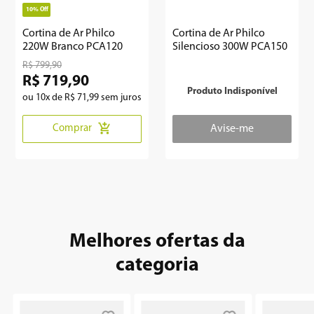
10%
Off
8
º
geladeira
Cortina de Ar Philco
Cortina de Ar Philco
220W Branco PCA120
Silencioso 300W PCA150
9
º
microondas
R$
799
,
90
R$
719
,
90
10
º
12000
Produto Indisponível
ou
10
x de
R$
71
,
99
sem juros
Comprar
Melhores ofertas da
categoria