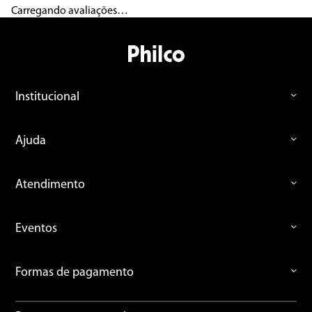
Carregando avaliações…
Título
Avalie o produto de 1 a 5 estrelas
Institucional
★
★
★
★
★
Seu nome
Ajuda
Endereço de email
Atendimento
Eventos
Escreva uma avaliação
Formas de pagamento