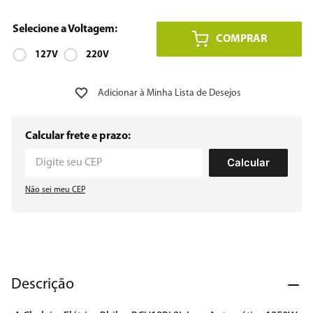
8
º
embutir
COMPRAR
9
º
127V
geladeira
220V
10
º
microondas
Calcular frete e prazo:
Calcular
Não sei meu CEP
Descrição