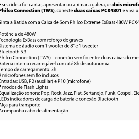
E se a ideia for cantar, apresentar ou animar a galera, os 
dois microf
Philco Connection (TWS)
, conecte 
duas caixas PCX4801 
e viva 
Sinta a Batida com a Caixa de Som Philco Extreme ExBass 480W PCX
Potência de 480W
Tecnologia ExBass com reforço de graves
Sistema de áudio com 1 woofer de 8” e 1 tweeter
Bluetooth 5.3
Philco Connection (TWS) – conexão sem fio entre duas caixas do 
Bateria interna recarregável com até 8h de autonomia
Tempo de carregamento: 3h
2 microfones sem fio inclusos
Entradas: USB, P2 (auxiliar) e P10 (microfone)
7 modos de Flash Lights
Equalização sonora: Pop, Rock, Jazz, Flat, Sertanejo, Funk, Gospel, El
LEDs indicadores de carga de bateria e conexão Bluetooth
Alça para transporte
Acompanha cabo de alimentação.