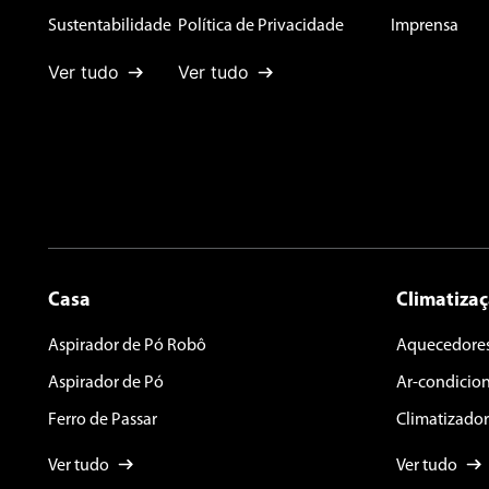
Sustentabilidade
Política de Privacidade
Imprensa
Ver tudo
Ver tudo
Escreva uma avaliação
ENVIAR AVALIAÇÃO
Casa
Climatiza
Aspirador de Pó Robô
Aquecedore
Aspirador de Pó
Ar-condicio
Ferro de Passar
Climatizador
Ver tudo
Ver tudo