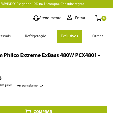
BEMVINDO10 e ganhe 10% na 1ª compra. Consulte regras
Atendimento
Entrar
0
ssoais
Refrigeração
Exclusivos
Outlet
m Philco Extreme ExBass 480W PCX4801
-
0
em juros
ver parcelamento
COMPRAR