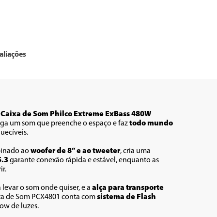
aliações
 
Caixa de Som Philco Extreme ExBass 480W 
rega um som que preenche o espaço e faz 
todo mundo 
uecíveis.
inado ao 
woofer de 8” e ao tweeter
, cria uma 
5.3
 garante conexão rápida e estável, enquanto as 
ir.
a levar o som onde quiser, e a 
alça para transporte
aixa de Som PCX4801 conta com 
sistema de Flash 
ow de luzes.