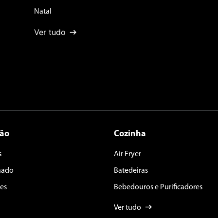
Natal
Ver tudo
ção
Cozinha
s
Air Fryer
nado
Batedeiras
es
Bebedouros e Purificadores
Ver tudo