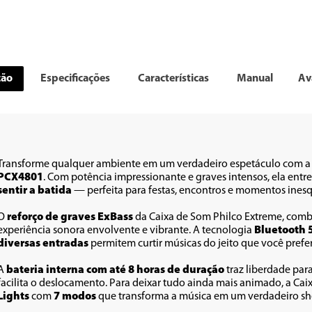
ção
Especificações
Características
Manual
Av
Transforme qualquer ambiente em um verdadeiro espetáculo com a
PCX4801
. Com potência impressionante e graves intensos, ela ent
sentir a batida
 — perfeita para festas, encontros e momentos inesq
O 
reforço de graves ExBass 
da Caixa de Som Philco Extreme, comb
experiência sonora envolvente e vibrante. A tecnologia 
Bluetooth 
diversas entradas
 permitem curtir músicas do jeito que você prefer
A 
bateria interna com até 8 horas de duração
 traz liberdade par
facilita o deslocamento. Para deixar tudo ainda mais animado, a C
Lights
 com 
7 modos 
que transforma a música em um verdadeiro sh