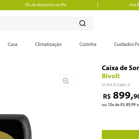
5% de desconto no Pix
Use 
?
Casa
Climatização
Cozinha
Cuidados Pe
Caixa de So
Bivolt
ID
:
PHI-PCX4801-P
899
,
R$
9
ou
10
x de
R$
89
,
99
s