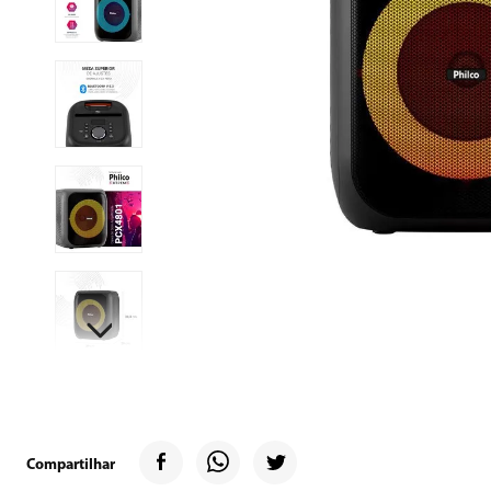
9
º
geladeira
10
º
inverter
Compartilhar