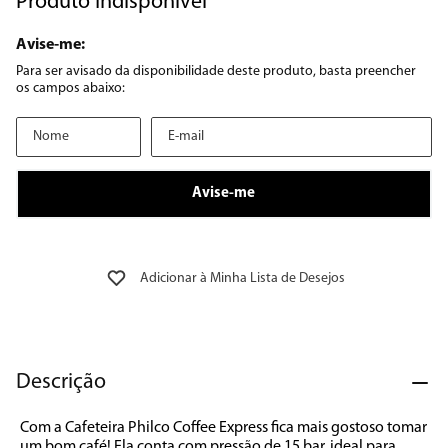
Produto Indisponível
8
º
embutir
9
º
geladeira
10
º
microondas
Descrição
Com a Cafeteira Philco Coffee Express fica mais gostoso tomar 
um bom café! Ela conta com pressão de 15 bar, ideal para 